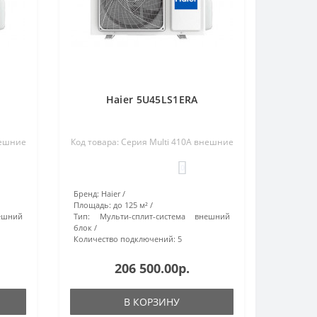
Haier 5U45LS1ERA
нешние
Код товара: Серия Multi 410A внешние
0
Бренд:
Haier
Площадь:
до 125 м²
ешний
Тип:
Мульти-сплит-система внешний
блок
Количество подключений:
5
206 500.00р.
В КОРЗИНУ