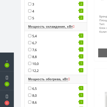
3
2
4
2
Бренд
5
2
Площ
Тип:
Мощность охлаждения, кВт
блок
Колич
5,4
1
6,7
1
7,6
1
8,8
1
10,0
1
0
12,2
1
Мощность обогрева, кВт
0
6,5
1
8,0
1
8,6
1
0