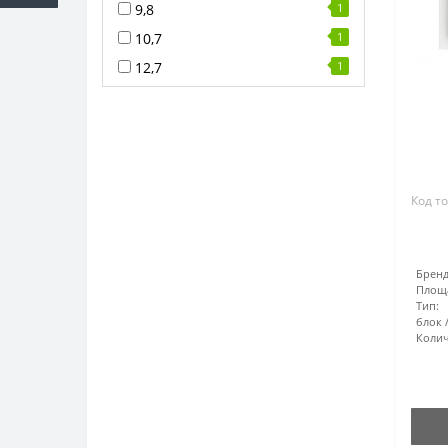
9,8
1
10,7
1
12,7
1
Код т
Бренд
Площ
Тип:
блок
Колич