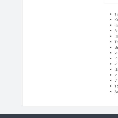
Т
К
Н
З
П
Т
В
И
-
-
Ш
И
И
Т
А