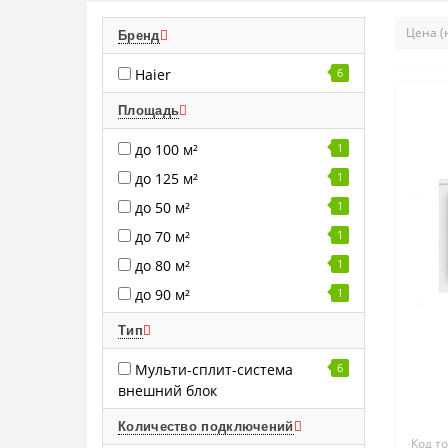
Бренд
Haier
6
Площадь
до 100 м²
1
до 125 м²
1
до 50 м²
1
до 70 м²
1
до 80 м²
1
до 90 м²
1
Тип
Мульти-сплит-система
6
внешний блок
Количество подключений
Код т