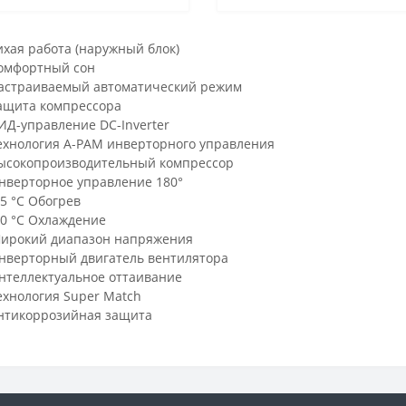
ихая работа (наружный блок)
омфортный сон
астраиваемый автоматический режим
ащита компрессора
ИД-управление DC-Inverter
ехнология A-PAM инверторного управления
ысокопроизводительный компрессор
нверторное управление 180°
15 °C Обогрев
10 °C Охлаждение
ирокий диапазон напряжения
нверторный двигатель вентилятора
нтеллектуальное оттаивание
ехнология Super Match
нтикоррозийная защита