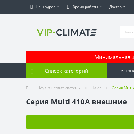
Наш адрес
Время работы
Доставка
Минимальная це
Список категорий
Устан
Мульти-сплит-системы
Haier
Серия Multi
Серия Multi 410A внешние