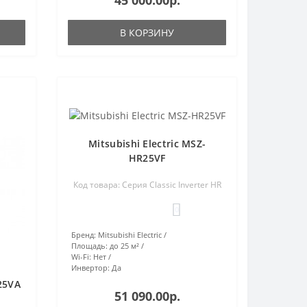
45 000.00р.
В КОРЗИНУ
Mitsubishi Electric MSZ-
HR25VF
Код товара: Серия Classic Inverter HR
0
Бренд:
Mitsubishi Electric
Площадь:
до 25 м²
Wi-Fi:
Нет
Инвертор:
Да
F25VA
51 090.00р.