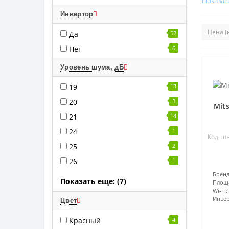
Показат
Инвертор
Да
52
Нет
6
Уровень шума, дБ
19
13
20
3
Mits
21
14
24
1
Код то
25
2
26
1
Бренд
Показать еще: (7)
Площ
Wi-Fi:
Инвер
Цвет
Красный
4