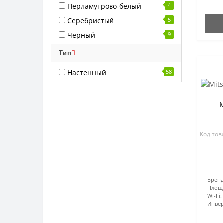
Перламутрово-белый
4
Серебристый
5
Чёрный
9
Тип
Настенный
58
M
Код тов
Бренд
Площ
Wi-Fi:
Инвер