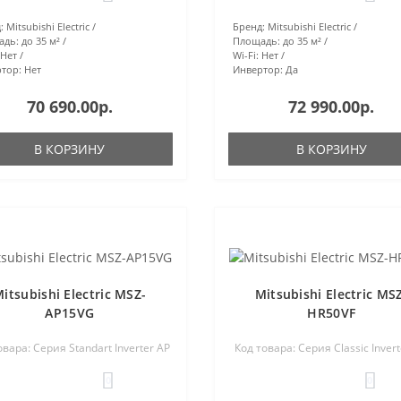
:
Mitsubishi Electric
Бренд:
Mitsubishi Electric
адь:
до 35 м²
Площадь:
до 35 м²
Нет
Wi-Fi:
Нет
тор:
Нет
Инвертор:
Да
70 690.00р.
72 990.00р.
В КОРЗИНУ
В КОРЗИНУ
itsubishi Electric MSZ-
Mitsubishi Electric MS
AP15VG
HR50VF
овара: Серия Standart Inverter AP
Код товара: Серия Classic Inver
0
0