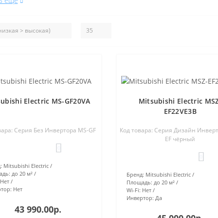
ь еще
ubishi Electric MS-GF20VA
Mitsubishi Electric MS
EF22VE3B
вара: Серия Без Инвертора MS-GF
Код товара: Серия Дизайн Инвер
EF чёрный
0
0
:
Mitsubishi Electric
адь:
до 20 м²
Бренд:
Mitsubishi Electric
Нет
Площадь:
до 20 м²
тор:
Нет
Wi-Fi:
Нет
Инвертор:
Да
43 990.00р.