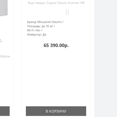
Код товара: Серия Classic Inverter HR
0
Бренд:
Mitsubishi Electric
Площадь:
до 35 м²
Wi-Fi:
Нет
Инвертор:
Да
Z-
65 390.00р.
Edition
В КОРЗИНУ