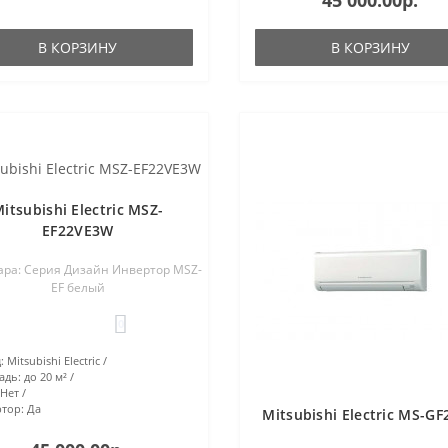
45 000.00р.
В КОРЗИНУ
В КОРЗИНУ
itsubishi Electric MSZ-
EF22VE3W
ара: Серия Дизайн Инвертор MSZ-
EF белый
0
:
Mitsubishi Electric
адь:
до 20 м²
Нет
тор:
Да
Mitsubishi Electric MS-G