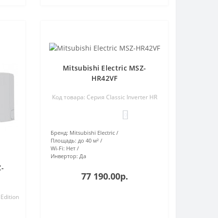
Mitsubishi Electric MSZ-
HR42VF
Код товара: Серия Classic Inverter HR
0
Бренд:
Mitsubishi Electric
Площадь:
до 40 м²
Wi-Fi:
Нет
Инвертор:
Да
Z-
77 190.00р.
Edition