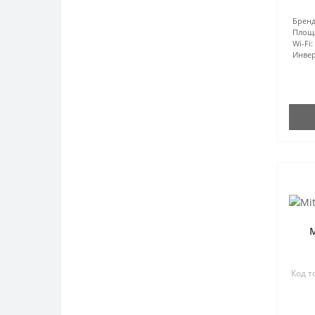
Бренд
Площ
Wi-Fi:
Инвер
M
Код т