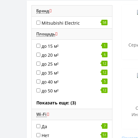
Бренд
Mitsubishi Electric
58
Площадь
Сери
до 15 м²
1
до 20 м²
6
до 25 м²
12
до 35 м²
12
до 40 м²
5
до 50 м²
12
Показать еще: (3)
С
Ин
Wi-Fi
Да
7
Нет
51