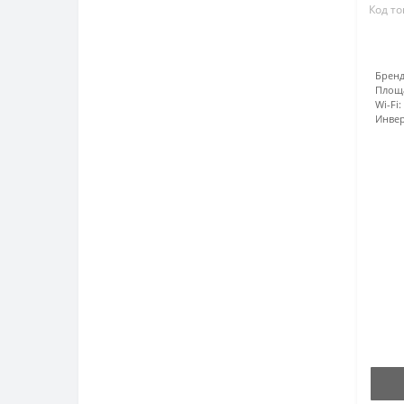
Код то
Бренд
Площ
Wi-Fi:
Инвер