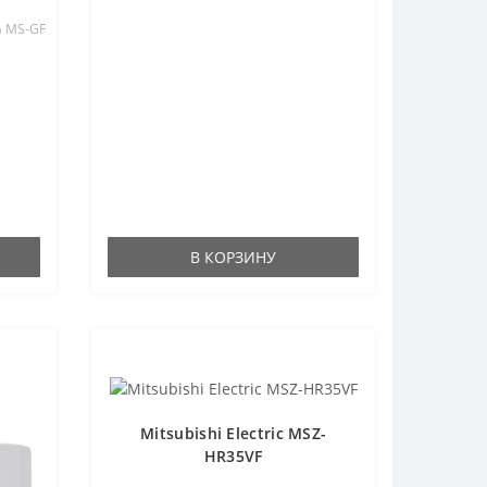
а MS-GF
В КОРЗИНУ
Mitsubishi Electric MSZ-
HR35VF