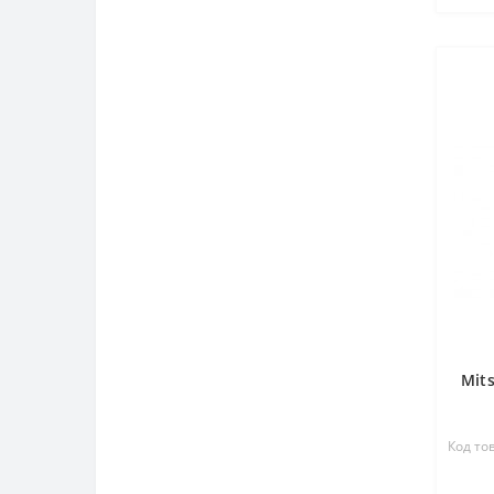
Mits
Код то