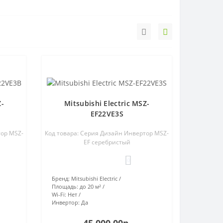
Z-
Mitsubishi Electric MSZ-
EF22VE3S
тор MSZ-
Код товара: Серия Дизайн Инвертор MSZ-
EF серебристый
0
Бренд:
Mitsubishi Electric
Площадь:
до 20 м²
Wi-Fi:
Нет
Инвертор:
Да