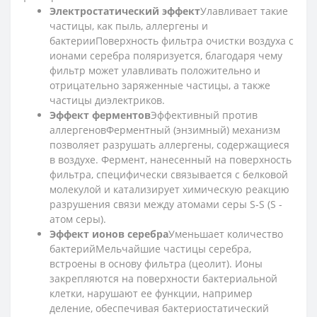
Электростатический эффект
Улавливает такие
частицы, как пыль, аллергены и
бактерииПоверхность фильтра очистки воздуха с
ионами серебра поляризуется, благодаря чему
фильтр может улавливать положительно и
отрицательно заряженные частицы, а также
частицы диэлектриков.
Эффект ферментов
Эффективный против
аллергеновФерментный (энзимный) механизм
позволяет разрушать аллергены, содержащиеся
в воздухе. Фермент, нанесенный на поверхность
фильтра, специфически связывается с белковой
молекулой и катализирует химическую реакцию
разрушения связи между атомами серы S-S (S -
атом серы).
Эффект ионов серебра
Уменьшает количество
бактерийМельчайшие частицы серебра,
встроены в основу фильтра (цеолит). Ионы
закрепляются на поверхности бактериальной
клетки, нарушают ее функции, например
деление, обеспечивая бактериостатический