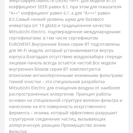
энергоэффективности (SEER) >А++. Для модели BT25
коэффициент SEER равен 8,1, при этом для показателя
"A++" коэффициент равен 6,1, а для "А+++" равен
8,5.Самый низкий уровень шума для базового
инвертора (от 19 дБ(А)) и традиционное качество
Mitsubishi Electric, подтвержденное международными
сертификатами, в том числе сертификатом
EUROVENT.Внутренние блоки серии BT подготовлены
для Wi-Fi модуля, который устанавливается внутрь
корпуса.Благодаря отсутствию воздухозабора спереди
лицевая панель всегда остаётся чистой.Все модели
внутренних блоков серии BT комплектуются
японскими антиаллергенными энзимными фильтрами
тонкой очистки – это специальная разработка
Mitsubishi Electric для очищения воздуха от наиболее
распространенных аллергенов. Принцип работы
основан на специальной структуре волокон фильтра и
нанесении на его поверхность искусственного
фермента – энзима, который эффективно разрушает
структурное соединение частиц, вызывающих
аллергическую реакцию.Преимущество энзим
фильтра: