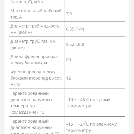
3
(нагрев, С), м
/ч
Максимальный рабочий
7,0
ток, А
Диаметр труб жидкость,
6,35 (1/4)
мм (дюйм)
Диаметр труб, газ, мм
9,52 (3/8)
(дюйм)
Длина фреонопровода
20
между блоками, м
Фреонопровод между
блоками (перепад высот,
12
м), м
Гарантированный
º
диапазон наружных
–10 ~ +46
C по сухому
температур
термометру
(охлаждение), °С
Гарантированный
º
–15 ~ +24
C по влажному
диапазон наружных
1
термометру
температур (нагрев), °С