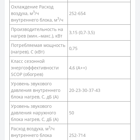
Охлаждение Расход
3
воздуха, м
/ч
252-654
3
внутреннего блока, м
/ч
Производительность на
3,15 (0,7-3,5)
нагрев (мин.–макс.), кВт
Потребляемая мощность
0,75
(нагрев), С (кВт)
Класс сезонной
энергоэффективности
4,6 (A++)
SCOP (обогрев)
Уровень звукового
давления внутреннего
20-23-30-37-43
блока нагрев, С, дБ (А)
Уровень звукового
давления наружного
50
блока нагрев, С, дБ (А)
3
Расход воздуха, м
/ч
внутреннего блока
252-714