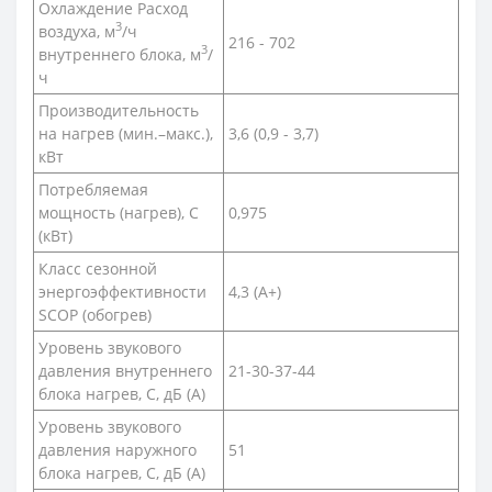
Охлаждение Расход
3
воздуха, м
/ч
216 - 702
3
внутреннего блока, м
/
ч
Производительность
на нагрев (мин.–макс.),
3,6 (0,9 - 3,7)
кВт
Потребляемая
мощность (нагрев), С
0,975
(кВт)
Класс сезонной
энергоэффективности
4,3 (A+)
SCOP (обогрев)
Уровень звукового
давления внутреннего
21-30-37-44
блока нагрев, С, дБ (А)
Уровень звукового
давления наружного
51
блока нагрев, С, дБ (А)