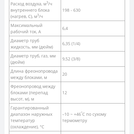
3
Расход воздуха, м
/ч
внутреннего блока
198 - 630
3
(нагрев, С), м
/ч
Максимальный
6,4
рабочий ток, А
Диаметр труб
6,35 (1/4)
жидкость, мм (дюйм)
Диаметр труб, газ, мм
9,52 (3/8)
(дюйм)
Длина фреонопровода
20
между блоками, м
Фреонопровод между
блоками (перепад
12
высот, м), м
Гарантированный
º
диапазон наружных
–10 ~ +46
C по сухому
температур
термометру
(охлаждение), °С