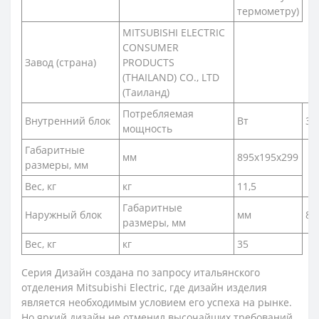
термометру)
MITSUBISHI ELECTRIC
CONSUMER
Завод (страна)
PRODUCTS
(THAILAND) CO., LTD
(Таиланд)
Потребляемая
Внутренний блок
Вт
31
мощность
Габаритные
мм
895x195x299
размеры, мм
Вес, кг
кг
11,5
Габаритные
Наружный блок
мм
80
размеры, мм
Вес, кг
кг
35
Серия Дизайн создана по запросу итальянского
отделения Mitsubishi Electric, где дизайн изделия
является необходимым условием его успеха на рынке.
Но яркий дизайн не отменил высочайших требований