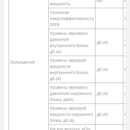
кВт
0,
мощность
Сезонная
энергоэффективность
8,
SEER
Уровень звукового
давления
21
дБ (А)
внутреннего блока,
42
дБ (А)
Уровень звуковой
Охлаждение
мощности
дБ (А)
60
внутреннего блока,
дБ (А)
Уровень звукового
давления наружного
дБ (А)
49
блока, дБ(A)
Уровень звуковой
мощности наружного
дБ (А)
61
блока, дБ (А)
3
Расход воздуха, м
/ч