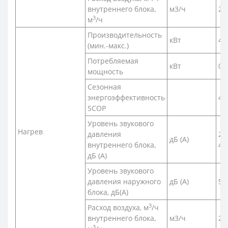
внутреннего блока,
м3/ч
24
3
м
/ч
Производительность
кВт
4,0
(мин.-макс.)
Потребляемая
кВт
0,
мощность
Сезонная
энергоэффективность
4,6
SCOP
Уровень звукового
Нагрев
давления
21
дБ (А)
внутреннего блока,
46
дБ (А)
Уровень звукового
давления наружного
дБ (А)
50
блока, дБ(A)
3
Расход воздуха, м
/ч
внутреннего блока,
м3/ч
24
3