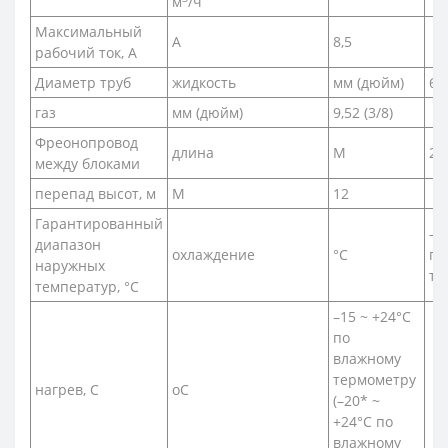
м
/ч
Максимальный
А
8,5
рабочий ток, А
Диаметр труб
жидкость
мм (дюйм)
6,3
газ
мм (дюйм)
9,52 (3/8)
Фреонопровод
длина
М
20
между блоками
перепад высот, м
М
12
Гарантированный
–1
диапазон
охлаждение
°С
по
наружных
те
температур, °С
–15 ~ +24°C
по
влажному
термометру
нагрев, С
оС
(–20* ~
+24°C по
влажному