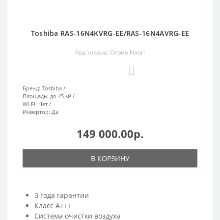
Toshiba RAS-16N4KVRG-EE/RAS-16N4AVRG-EE
Код товара: Серия Haori
0
Бренд:
Toshiba
Площадь:
до 45 м²
Wi-Fi:
Нет
Инвертор:
Да
149 000.00р.
В КОРЗИНУ
3 года гарантии
Класс А+++
Cистема очистки воздуха