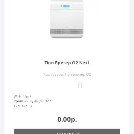
Tion Бризер O2 Next
Код товара: Tion Бризер O2
0
Wi-Fi:
Нет
Уровень шума, дБ:
32
Тип:
Тионы
0.00р.