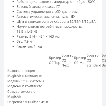
Работа в диапазоне температур от −40 до +50°С
Базовый фильтр класса F7
Система управления с LCD-дисплеем
Автоматическая заслонка, пульт ДУ
Шум в зависимости от скорости 32/39/45/52 дБА
Номинальная потребляемая мощность:
18 Вт/1,45 кВт
Размер 514 × 454 × 163 мм
Вес: 7,9 кг
Гарантия: 1 год
Бризер
Бризер
Бр
Бризер
Бризер
O2
O2
O
O2 Top
O2 Mac
Next
Standard
Ba
Базовая станция
MagicAir в комплекте
Модуль СО2+ системы
MagicAir в комплекте
Совместимость с
MagicAir
Нагревательныйэлемент