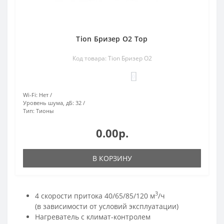
Tion Бризер O2 Top
Код товара: Tion Бризер O2
0
Wi-Fi:
Нет
Уровень шума, дБ:
32
Тип:
Тионы
0.00р.
В КОРЗИНУ
3
4 скорости притока 40/65/85/120 м
/ч
(в зависимости от условий эксплуатации)
Нагреватель с климат-контролем