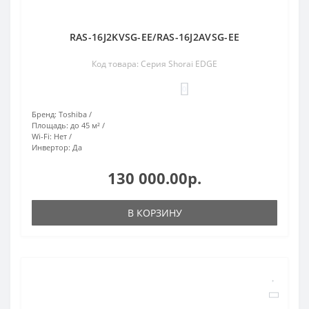
RAS-16J2KVSG-EE/RAS-16J2AVSG-EE
Код товара: Серия Shorai EDGE
0
Бренд:
Toshiba
Площадь:
до 45 м²
Wi-Fi:
Нет
Инвертор:
Да
130 000.00р.
В КОРЗИНУ