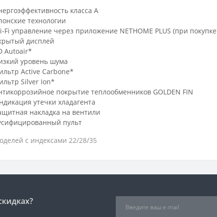
нергоэффективность класса А
понские технологии
i-Fi управление через приложение NETHOME PLUS (при покупке 
крытый дисплей
D Autoair*
изкий уровень шума
ильтр Active Carbone*
ильтр Silver Ion*
нтикоррозийное покрытие теплообменников GOLDEN FIN
ндикация утечки хладагента
ащитная накладка на вентили
усифицированный пульт
оделей c индексами 22/28/35
скидках?