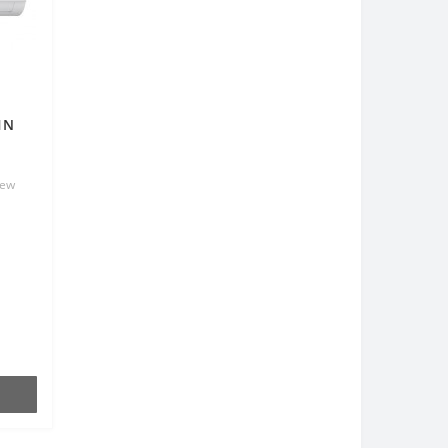
HN
New