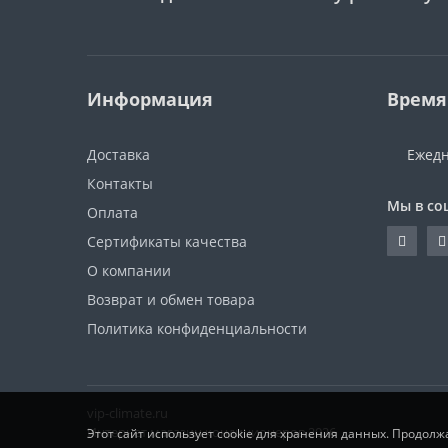
Информация
Время
Доставка
Ежедн
Контакты
Мы в со
Оплата
Сертификаты качества
О компании
Возврат и обмен товара
Политика конфиденциальности
vip-climate.ru
Интернет магазин кондиционеров 2026
Этот сайт использует cookie для хранения данных. Продолж