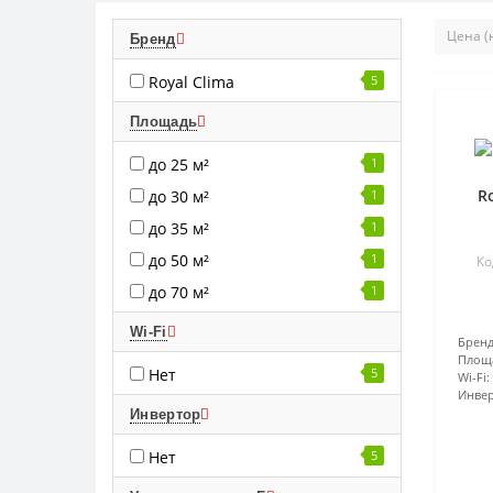
Бренд
Royal Clima
5
Площадь
до 25 м²
1
R
до 30 м²
1
до 35 м²
1
до 50 м²
1
Ко
до 70 м²
1
Wi-Fi
Бренд
Площ
Нет
5
Wi-Fi:
Инвер
Инвертор
Нет
5