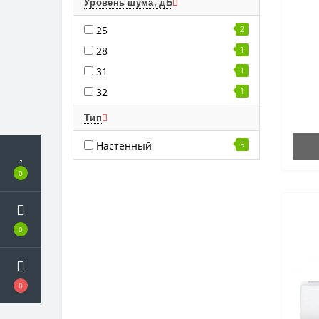
Уровень шума, дБ
25
2
28
1
31
1
32
1
Тип
Настенный
5
0
0
0