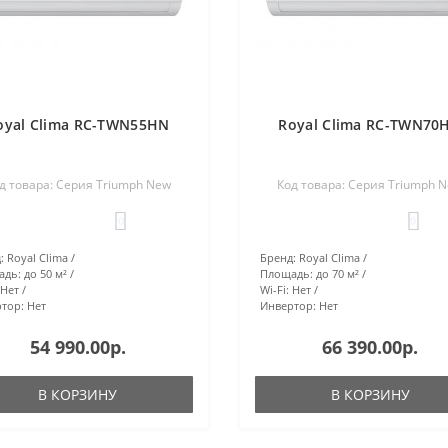
oyal Clima RC-TWN55HN
Royal Clima RC-TWN70
д товара: Серия Triumph New
Код товара: Серия Triumph 
0
0
:
Royal Clima
Бренд:
Royal Clima
адь:
до 50 м²
Площадь:
до 70 м²
Нет
Wi-Fi:
Нет
тор:
Нет
Инвертор:
Нет
54 990.00р.
66 390.00р.
В КОРЗИНУ
В КОРЗИНУ