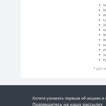
Э
Я
W
С
3
Н
Ф
Ф
А
И
З
Р
* Для м
Хотите узнавать первым об акциях и 
Подпишитесь на нашу рассылку