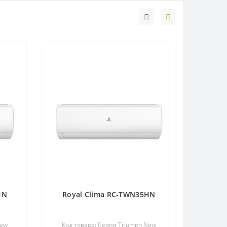
HN
Royal Clima RC-TWN35HN
New
Код товара: Серия Triumph New