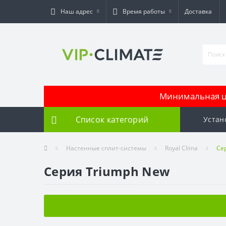
Наш адрес
Время работы
Доставка
Минимальная це
Список категорий
Устан
Настенные сплит-системы
Royal Clima
Се
Серия Triumph New