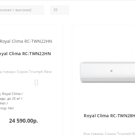
oyal Clima RC-TWN22HN
д товара: Серия Triumph New
0
:
Royal Clima
адь:
до 25 м²
Нет
тор:
Нет
Royal Clima RC-TWN28
24 590.00р.
Код товара: Серия Triumph 