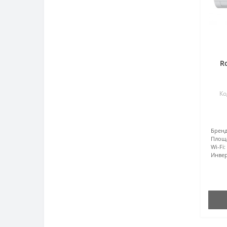
R
Ко
Бренд
Площ
Wi-Fi:
Инвер