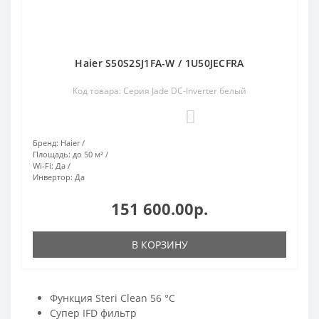
Haier S50S2SJ1FA-W / 1U50JECFRA
Код товара: Серия Jade DC-Inverter белый
0
Бренд:
Haier
Площадь:
до 50 м²
Wi-Fi:
Да
Инвертор:
Да
151 600.00р.
В КОРЗИНУ
Функция Steri Clean 56 °C
Супер IFD фильтр