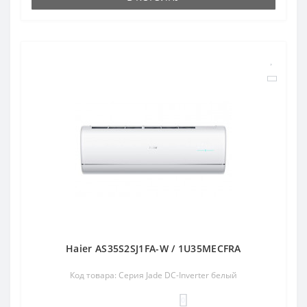
Haier AS35S2SJ1FA-W / 1U35MECFRA
Код товара: Серия Jade DC-Inverter белый
0