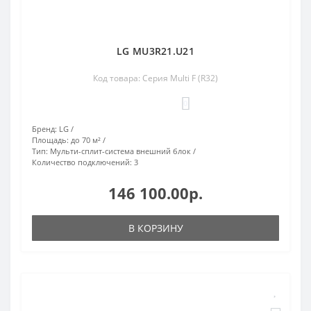
LG MU3R21.U21
Код товара: Серия Multi F (R32)
0
Бренд:
LG
Площадь:
до 70 м²
Тип:
Мульти-сплит-система внешний блок
Количество подключений:
3
146 100.00р.
В КОРЗИНУ