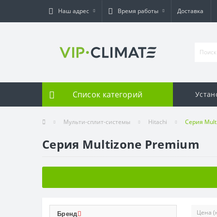
Наш адрес
Время работы
Доставка
Список категорий
Устан
Мульти-сплит-системы
Hitachi
Серия Mult
Серия Multizone Premium
Бренд