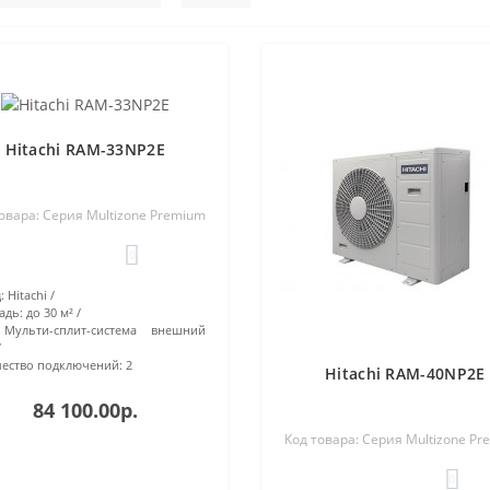
Hitachi RAM-33NP2E
овара: Серия Multizone Premium
0
:
Hitachi
адь:
до 30 м²
Мульти-сплит-система внешний
ество подключений:
2
Hitachi RAM-40NP2E
84 100.00р.
Код товара: Серия Multizone P
0