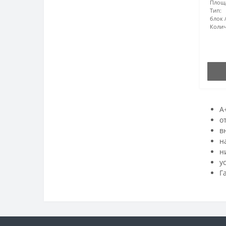
Площ
Тип:
блок
Колич
A
о
в
н
н
у
Г