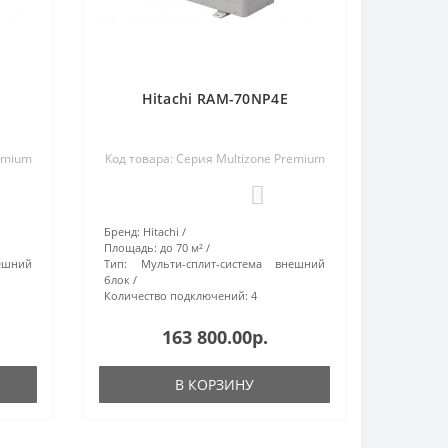
Hitachi RAM-70NP4E
remium
Код товара: Серия Multizone Premium
0
Бренд:
Hitachi
Площадь:
до 70 м²
ешний
Тип:
Мульти-сплит-система внешний
блок
Количество подключений:
4
163 800.00р.
В КОРЗИНУ