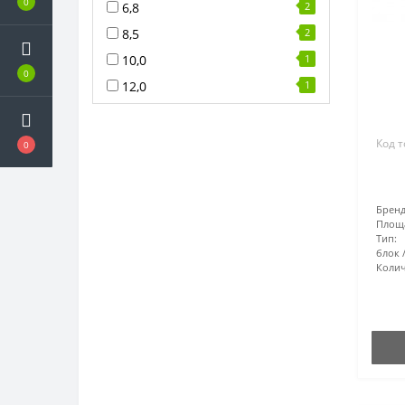
0
6,8
2
8,5
2
10,0
1
0
12,0
1
Код т
0
Бренд
Площ
Тип:
блок
Колич