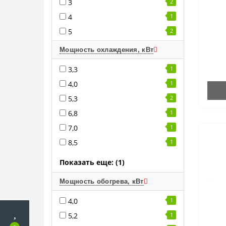
3
2
4
1
5
2
Мощность охлаждения, кВт
3,3
1
4,0
1
5,3
2
6,8
1
7,0
1
8,5
1
Показать еще: (1)
Мощность обогрева, кВт
4,0
1
5,2
1