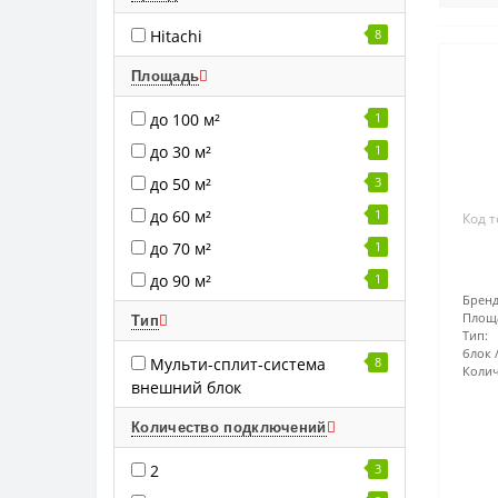
Hitachi
8
Площадь
до 100 м²
1
до 30 м²
1
до 50 м²
3
до 60 м²
1
Код т
до 70 м²
1
до 90 м²
1
Бренд
Площ
Тип
Тип:
блок
Мульти-сплит-система
8
Колич
внешний блок
Количество подключений
2
3