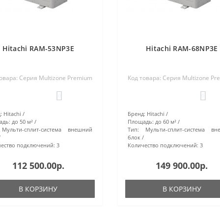
Hitachi RAM-53NP3E
Hitachi RAM-68NP3E
овара: Серия Multizone Premium
Код товара: Серия Multizone P
0
0
:
Hitachi
Бренд:
Hitachi
адь:
до 50 м²
Площадь:
до 60 м²
Мульти-сплит-система внешний
Тип:
Мульти-сплит-система вн
блок
ество подключений:
3
Количество подключений:
3
112 500.00р.
149 900.00р.
В КОРЗИНУ
В КОРЗИНУ