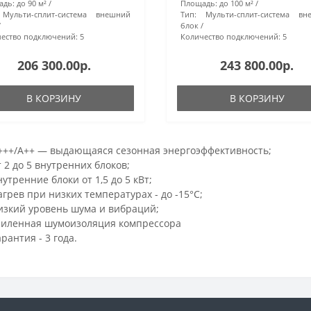
адь:
до 90 м²
Площадь:
до 100 м²
Мульти-сплит-система внешний
Тип:
Мульти-сплит-система вн
блок
ество подключений:
5
Количество подключений:
5
206 300.00р.
243 800.00р.
В КОРЗИНУ
В КОРЗИНУ
+++/A++ — выдающаяся сезонная энергоэффективность;
т 2 до 5 внутренних блоков;
нутренние блоки от 1,5 до 5 кВт;
агрев при низких температурах - до -15°С;
изкий уровень шума и вибраций;
силенная шумоизоляция компрессора
арантия - 3 года.