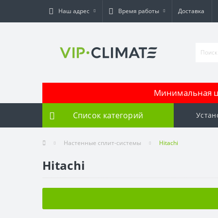
Наш адрес
Время работы
Доставка
Минимальная це
Список категорий
Устан
Настенные сплит-системы
Hitachi
Hitachi