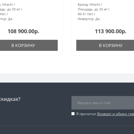
:
Hitachi
Бренд:
Hitachi
адь:
до 50 м²
Площадь:
до 35 м²
Нет
Wi-Fi:
Нет
тор:
Да
Инвертор:
Да
108 900.00р.
113 900.00р.
В КОРЗИНУ
В КОРЗИНУ
скидках?
Я прочитал
Возврат и обмен то