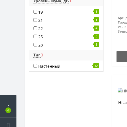
Уровень шума, дБ
19
1
Бренд
21
1
Площ
Wi-Fi:
22
4
Инвер
25
5
28
1
Тип
Настенный
12
Hit
0