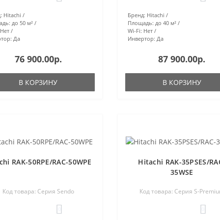
:
Hitachi
Бренд:
Hitachi
адь:
до 50 м²
Площадь:
до 40 м²
Нет
Wi-Fi:
Нет
тор:
Да
Инвертор:
Да
76 900.00р.
87 900.00р.
В КОРЗИНУ
В КОРЗИНУ
achi RAK-50RPE/RAC-50WPE
Hitachi RAK-35PSES/RA
35WSE
Код товара: Серия Sendo
Код товара: Серия S-Premi
0
0