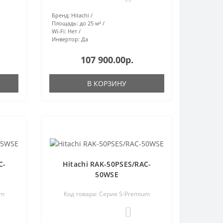
Бренд:
Hitachi
Площадь:
до 25 м²
Wi-Fi:
Нет
Инвертор:
Да
107 900.00р.
В КОРЗИНУ
C-
Hitachi RAK-50PSES/RAC-
50WSE
um
Код товара: Серия S-Premium
0