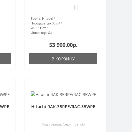
0
Бренд:
Hitachi
Площадь:
до 35 м²
Wi-Fi:
Нет
Инвертор:
Да
53 900.00р.
В КОРЗИНУ
5WPE
Hitachi RAK-35RPE/RAC-35WPE
Код товара: Серия Sendo