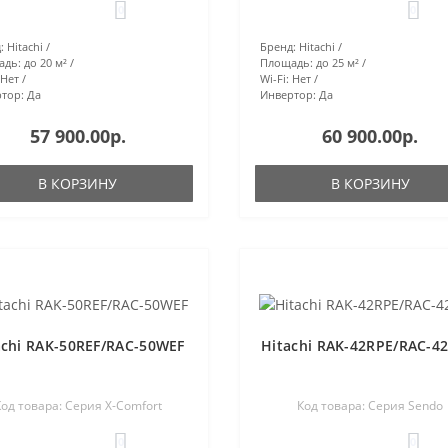
0
0
:
Hitachi
Бренд:
Hitachi
адь:
до 20 м²
Площадь:
до 25 м²
Нет
Wi-Fi:
Нет
тор:
Да
Инвертор:
Да
57 900.00р.
60 900.00р.
В КОРЗИНУ
В КОРЗИНУ
achi RAK-50REF/RAC-50WEF
Hitachi RAK-42RPE/RAC-4
од товара: Серия X-Comfort
Код товара: Серия Sendo
0
0