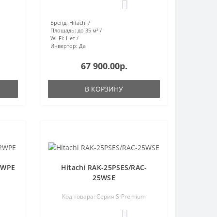
0
Бренд:
Hitachi
Площадь:
до 35 м²
Wi-Fi:
Нет
Инвертор:
Да
67 900.00р.
В КОРЗИНУ
2WPE
Hitachi RAK-25PSES/RAC-
25WSE
Код товара: Серия S-Premium
0