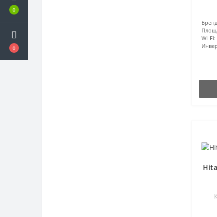
0
Бренд
Площ
Wi-Fi:
Инвер
0
Hit
К