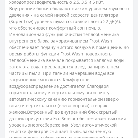
холодопроизводительностью 2,5, 3,5 и 5 кВт.
Внутренние блоки обладают низким уровнем звукового
давления - на самой низкой скорости вентилятора
(Super Low) уровень шума составляет всего 22 дБ(А),
что обеспечивает комфортный сон ночью.
Инновационная функция очистки теплообменника
внутреннего блока замораживанием Frost Wash
обеспечивает подачу чистого воздуха в помещение. Во
время работы функции Frost Wash поверхность
теплообменника вначале покрывается каплями воды,
затем эта вода превращается в лед, запирая в нем
частицы пыли. При таянии намерзшей воды все
загрязнения смываются.Комфортное
воздухораспределение достигается благодаря
горизонтальному и вертикальному автосвингу -
автоматическому качанию горизонтальной (вверх-
вниз) и вертикальных (влево-вправо) створок
жалюзи.Встроенный во внутренний блок скрытый
датчик присутствия Eco Sensor обеспечивает высокий
уровень энергосбережения. Узел автоматической
очистки фильтров счищает пыль, захваченную
микроячеистым фильтром из нержавеющей стали, в