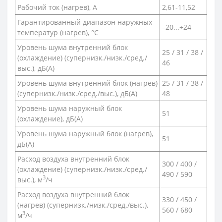
Рабочий ток (нагрев), А
2,61-11,52
Гарантированный диапазон наружных
–20...+24
температур (нагрев), °С
Уровень шума внутренний блок
25 / 31 / 38 /
(охлаждение) (супернизк./низк./сред./
46
выс.), дБ(A)
Уровень шума внутренний блок (нагрев)
25 / 31 / 38 /
(супернизк./низк./сред./выс.), дБ(А)
48
Уровень шума наружный блок
51
(охлаждение), дБ(А)
Уровень шума наружный блок (нагрев),
51
дБ(А)
Расход воздуха внутренний блок
300 / 400 /
(охлаждение) (супернизк./низк./сред./
490 / 590
3
выс.), м
/ч
Расход воздуха внутренний блок
330 / 450 /
(нагрев) (супернизк./низк./сред./выс.),
560 / 680
3
м
/ч