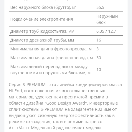
Вес наружного блока (брутто), кг
55,5
Наружный
Подключение электропитания
блок
Диаметр труб жидкость/газ, мм
6,35 / 12,7
Диаметр дренажной трубы, мм
16
Минимальная длина фреонопровода, м
3
Максимальная длина фреонопровода, м
30
Максимальный перепад высот между
10
внутренними и наружными блоками, м
Серия S-PREMIUM - это линейка кондиционеров класса
Hi-End, изготовленная из высококачественных
материалов, удостоенная престижной премии в
области дизайна "Good Design Award". Инверторные
сплит-системы S-PREMIUM на хладагенте R32 имеют
выдающуюся сезонную энергоэффективность как в
режиме охлаждения, так и в режиме нагрева:
А+++/A+++.Модельный ряд включает модели