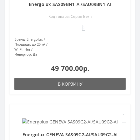
Energolux SAS09BN1-AI/SAU09BN1-AI
Код товара: Серия Bern
0
Бренд:
Energolux
Площадь:
до 25 м²
Wi-Fi:
Нет
Инвертор:
Да
49 700.00р.
В КОРЗИНУ
Energolux GENEVA SAS09G2-AI/SAU09G2-AI