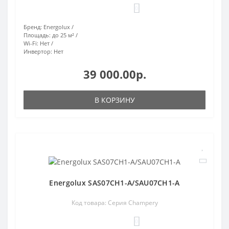
0
Бренд:
Energolux
Площадь:
до 25 м²
Wi-Fi:
Нет
Инвертор:
Нет
39 000.00р.
В КОРЗИНУ
Energolux SAS07CH1-A/SAU07CH1-A
Код товара: Серия Champery
0