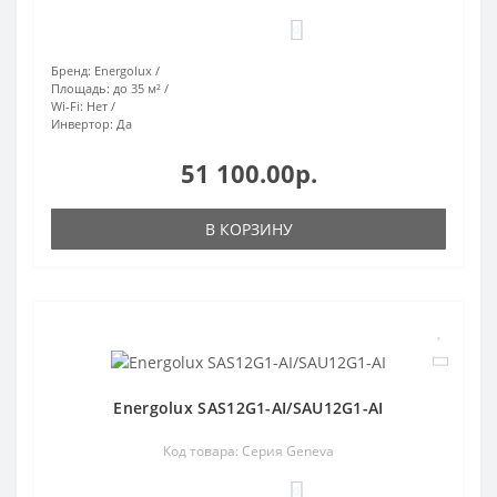
0
Бренд:
Energolux
Площадь:
до 35 м²
Wi-Fi:
Нет
Инвертор:
Да
51 100.00р.
В КОРЗИНУ
Energolux SAS12G1-AI/SAU12G1-AI
Код товара: Серия Geneva
0