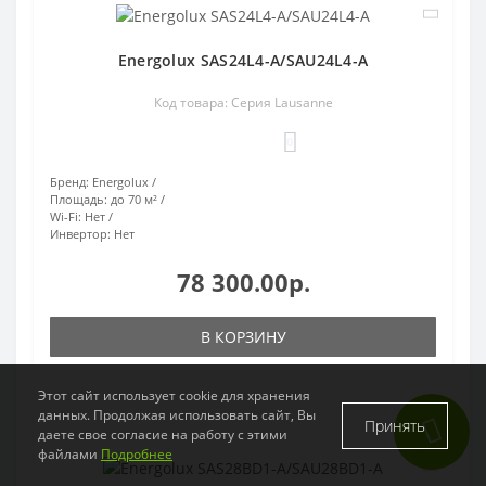
Energolux SAS24L4-A/SAU24L4-A
Код товара: Серия Lausanne
0
Бренд:
Energolux
Площадь:
до 70 м²
Wi-Fi:
Нет
Инвертор:
Нет
78 300.00р.
В КОРЗИНУ
Этот сайт использует cookie для хранения
данных. Продолжая использовать сайт, Вы
Принять
даете свое согласие на работу с этими
файлами
Подробнее