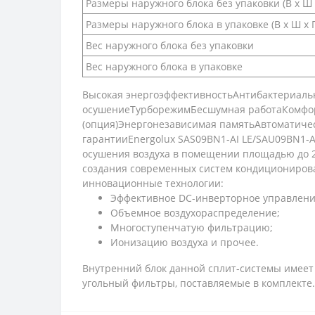
Размеры наружного блока без упаковки (В х Ш 
Размеры наружного блока в упаковке (В х Ш х Г
Вес наружного блока без упаковки
Вес наружного блока в упаковке
Высокая энергоэффективностьАнтибактериал
осушениеТурборежимБесшумная работаКомфор
(опция)Энергонезависимая памятьАвтоматиче
гарантииEnergolux SAS09BN1-AI LE/SAU09BN1-A
осушения воздуха в помещении площадью до 2
создания современных систем кондициониров
инновационные технологии:
Эффективное DC-инверторное управлени
Объемное воздухораспределение;
Многоступенчатую фильтрацию;
Ионизацию воздуха и прочее.
Внутренний блок данной сплит-системы имеет
угольный фильтры, поставляемые в комплекте.