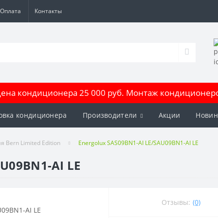
Оплата
Контакты
на кондиционера 25 000 руб. Монтаж кондиционеров
овка кондиционера
Производители
Акции
Новин
я Bern Limited Edition
Energolux SAS09BN1-AI LE/SAU09BN1-AI LE
AU09BN1-AI LE
Отзывы:
(0)