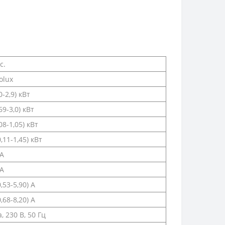
с.
olux
,0-2,9) кВт
,69-3,0) кВт
,08-1,05) кВт
0,11-1,45) кВт
 A
 A
0,53-5,90) A
0,68-8,20) А
, 230 В, 50 Гц