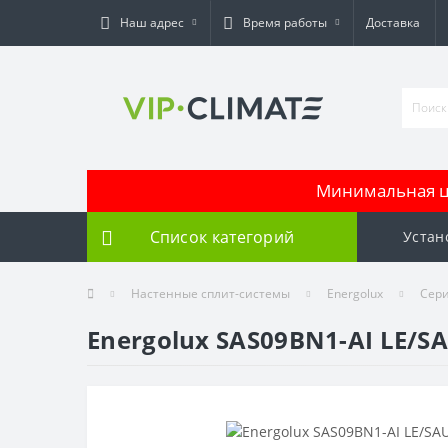
Наш адрес
Время работы
Доставка
Минимальная це
Список категорий
Устан
Настенные сплит-системы
Energolux
Сери
Energolux SAS09BN1-AI LE/S