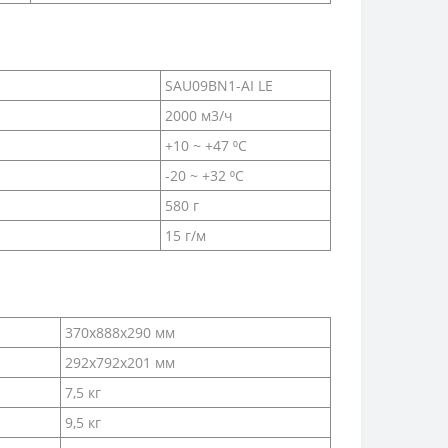
SAU09BN1-AI LE
2000 м3/ч
+10 ~ +47 ⁰С
-20 ~ +32 ⁰С
580 г
15 г/м
370x888x290 мм
292x792x201 мм
7,5 кг
9,5 кг