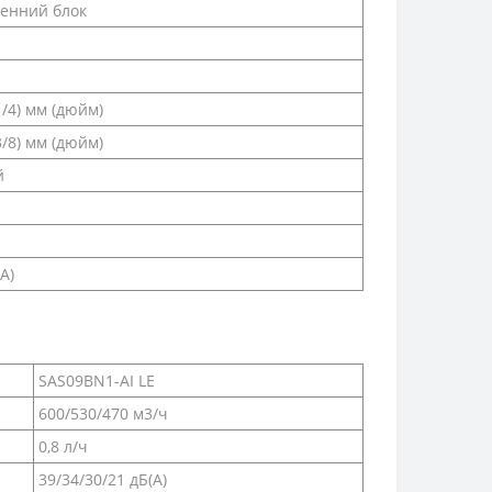
енний блок
1/4) мм (дюйм)
3/8) мм (дюйм)
й
А)
SAS09BN1-AI LE
600/530/470 м3/ч
0,8 л/ч
39/34/30/21 дБ(А)