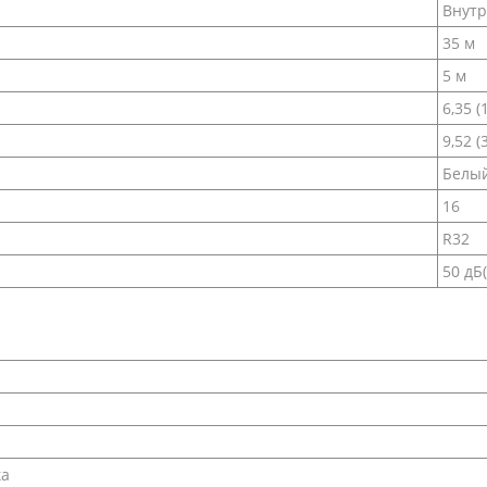
Внутр
35 м
5 м
6,35 (
9,52 (
Белы
16
R32
50 дБ(
ка