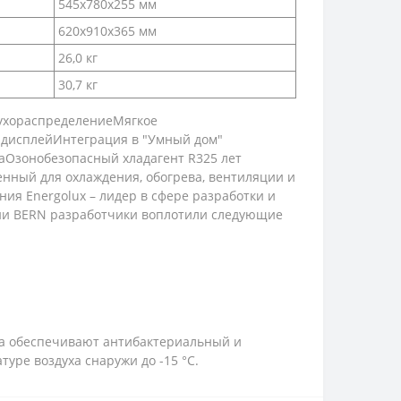
545x780x255 мм
620x910x365 мм
26,0 кг
30,7 кг
ухораспределениеМягкое
дисплейИнтеграция в "Умный дом"
Озонобезопасный хладагент R325 лет
енный для охлаждения, обогрева, вентиляции и
я Energolux – лидер в сфере разработки и
ии BERN разработчики воплотили следующие
ха обеспечивают антибактериальный и
уре воздуха снаружи до -15 °С.