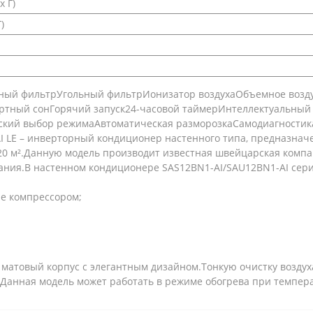
х Г)
)
ьный фильтрУгольный фильтрИонизатор воздухаОбъемное возд
тный сонГорячий запуск24-часовой таймерИнтеллектуальный 
ский выбор режимаАвтоматическая разморозкаСамодиагностика
I LE – инверторный кондиционер настенного типа, предназнач
0 м².Данную модель производит известная швейцарская компани
ания.В настенном кондиционере SAS12BN1-AI/SAU12BN1-AI сер
е компрессором;
 матовый корпус с элегантным дизайном.Тонкую очистку возду
Данная модель может работать в режиме обогрева при температ