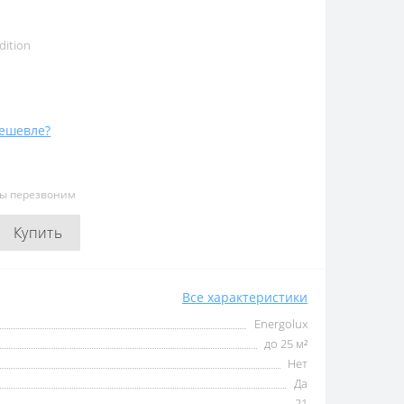
dition
ешевле?
мы перезвоним
Купить
Все характеристики
Energolux
до 25 м²
Нет
Да
21