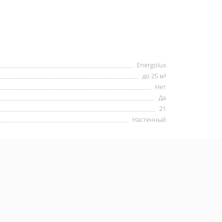
Energolux
до 25 м²
Нет
Да
21
Настенный