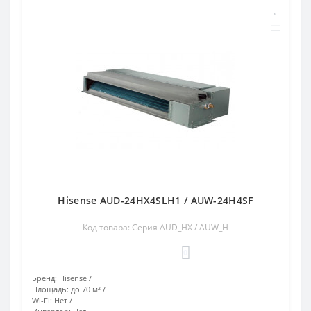
Hisense AUD-24HX4SLH1 / AUW-24H4SF
Код товара: Серия AUD_HX / AUW_H
0
Бренд:
Hisense
Площадь:
до 70 м²
Wi-Fi:
Нет