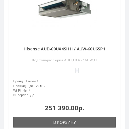
Hisense AUD-60UX4SHH / AUW-60U6SP1
Код товара: Серия AUD_UX4S / AUW_U
0
Бренд:
Hisense
Площадь:
до 170 м²
Wi-Fi:
Нет
Инвертор:
Да
251 390.00р.
В КОРЗИНУ