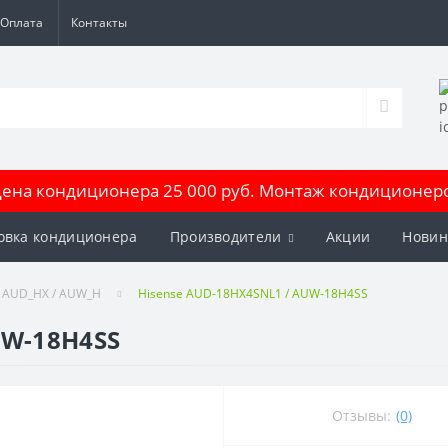
Оплата
Контакты
на кондиционера 25 000 руб. Монтаж кондиционеров
овка кондиционера
Производители
Акции
Новин
 AUD_HX / AUW_H
Hisense AUD-18HX4SNL1 / AUW-18H4SS
UW-18H4SS
Отзывы:
(0)