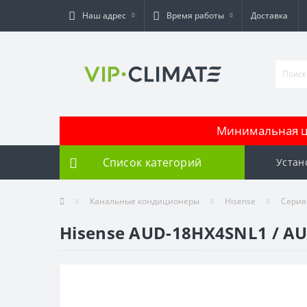
Наш адрес
Время работы
Доставка
Минимальная це
Список категорий
Устан
Канальные кондиционеры
Hisense
Серия
Hisense AUD-18HX4SNL1 / A