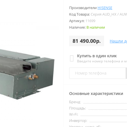
Производители
HISENSE
Код Товара:
Серия AUD_HX / AU
Артикул:
11699
Наличие:
В наличии
81 490.00р.
Нашли д
Купить в один клик
Введите номер телефона и 
Основные характеристики
Бренд:
Площадь:
Wi-Fi:
Инвертор:
Уровень шума, дБ: