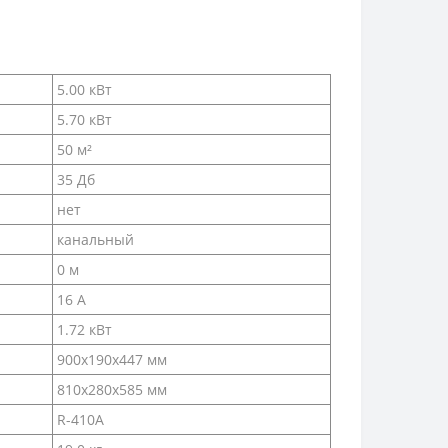
5.00 кВт
5.70 кВт
50 м²
35 Дб
нет
канальный
0 м
16 А
1.72 кВт
900х190х447 мм
810х280х585 мм
R-410A