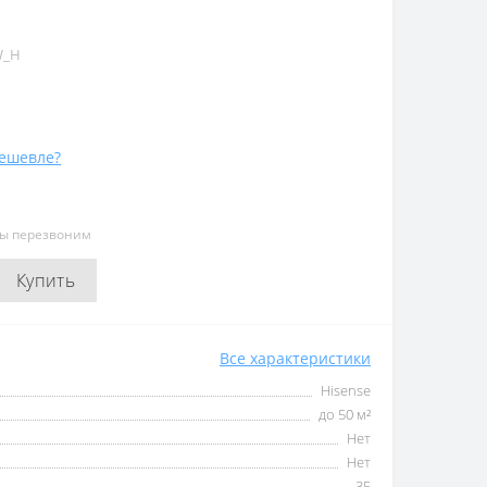
W_H
ешевле?
мы перезвоним
Купить
Все характеристики
Hisense
до 50 м²
Нет
Нет
35