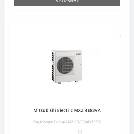
В КОРЗИНУ
Mitsubishi Electric MXZ-4E83VA
Код товара: Серия MXZ-2D/3E/4E/5E/6D
0