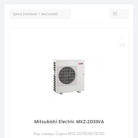
Mitsubishi Electric MXZ-2D33VA
Код товара: Серия MXZ-2D/3E/4E/5E/6D