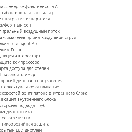
ласс энергоэффективности A
нтибактериальный фильтр
g+ покрытие испарителя
омфортный сон
пиральный воздушный поток
аксимальная длина воздушной струи
жим Intelligent Air
ежим Turbo
ункция Авторестарт
ащита компрессора
арта доступа для отелей
4-часовой таймер
ирокий диапазон напряжения
нтеллектуальное оттаивание
 скоростей вентилятора внутреннего блока
иксация внутреннего блока
 стороны подвода труб
амодиагностика
ростота чистки
нтикоррозийная защита
крытый LED-дисплей