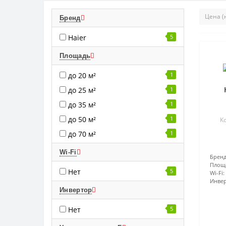
Бренд
Haier
5
Площадь
до 20 м²
1
до 25 м²
1
до 35 м²
1
до 50 м²
1
Ко
до 70 м²
1
Wi-Fi
Бренд
Площ
Нет
5
Wi-Fi:
Инвер
Инвертор
Нет
5