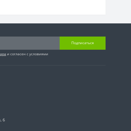
Подписаться
вара
и согласен с условиями
, 6