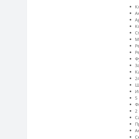
К
А
A
К
С
М
Ре
Р
Ф
З
К
2
Ш
И
5
Ф
2
С
П
А
С