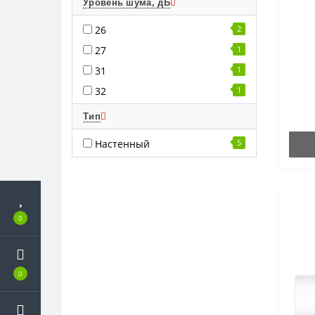
Уровень шума, дБ
26
2
27
1
31
1
32
1
Тип
Настенный
5
0
0