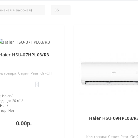
Haier HSU-07HPL03/R3
д товара: Серия Pearl On-Off
0
:
Haier
адь:
до 20 м²
Нет
тор:
Нет
Haier HSU-09HPL03/R
0.00р.
Код товара: Серия Pearl On-