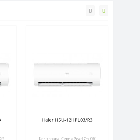
3
Haier HSU-12HPL03/R3
Off
Код товара: Серия Pearl On-Off