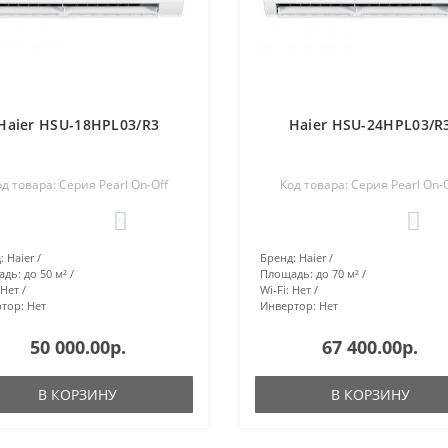
Haier HSU-18HPL03/R3
Haier HSU-24HPL03/R
д товара: Серия Pearl On-Off
Код товара: Серия Pearl On-
0
0
:
Haier
Бренд:
Haier
адь:
до 50 м²
Площадь:
до 70 м²
Нет
Wi-Fi:
Нет
тор:
Нет
Инвертор:
Нет
50 000.00р.
67 400.00р.
В КОРЗИНУ
В КОРЗИНУ