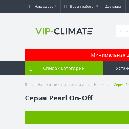
Наш адрес
Время работы
Доставка
Минимальная це
Список категорий
Устан
Настенные сплит-системы
Haier
Серия Pe
Серия Pearl On-Off