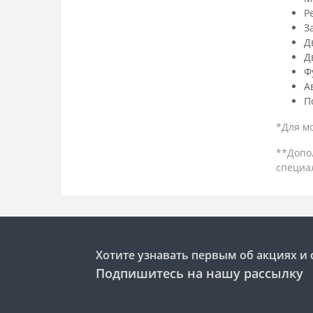
Р
З
Д
Д
Ф
А
П
*Для мо
**Допо
специа
Хотите узнавать первым об акциях и 
Подпишитесь на нашу рассылку