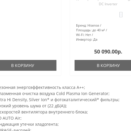
DC Inverter
0
Бренд:
Hisense
Площадь:
до 40 м²
Wi-Fi:
Нет
Инвертор:
Да
50 090.00р.
В КОРЗИНУ
В КОРЗИНУ
езонная энергоэффективность класса А++;
лазменная очистка воздуха Cold Plasma Ion Generator;
ltra Hi Density, Silver Ion* и фотокаталитический* фильтры;
изкий уровень шума от (22 дБ(А));
 скоростей вентилятора внутреннего блока;
D AUTO Air;
ндикация утечки хладогента;
IRAGE-дисплей;