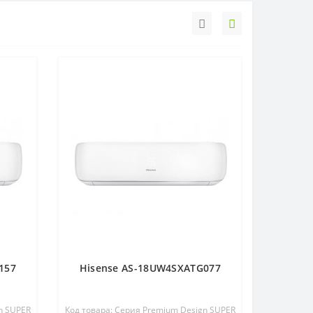
157
Hisense AS-18UW4SXATG077
n SUPER
Код товара: Серия Premium Design SUPER