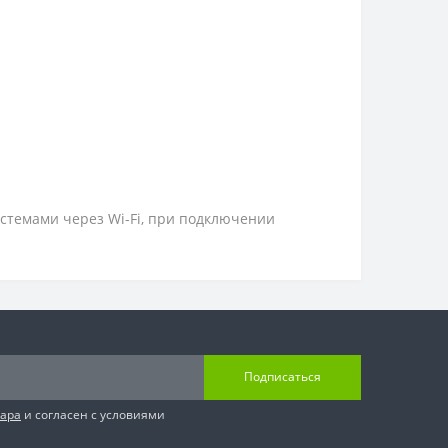
стемами через Wi-Fi, при подключении
Подписаться
вара
и согласен с условиями