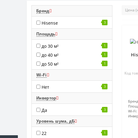
Бренд
Hisense
3
Площадь
до 30 м²
1
Hi
до 40 м²
1
до 50 м²
1
Код то
Wi-Fi
Нет
3
Инвертор
Бренд
Площ
Да
3
Wi-Fi:
Инвер
Уровень шума, дБ
22
1