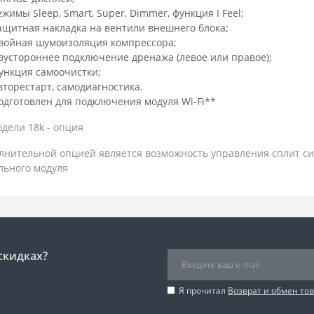
ежимы Sleep, Smart, Super, Dimmer, функция I Feel;
ащитная накладка на вентили внешнего блока;
войная шумоизоляция компрессора;
вустороннее подключение дренажа (левое или правое);
ункция самоочистки;
вторестарт, самодиагностика.
одготовлен для подключения модуля Wi-Fi**
дели 18k - опция
лнительной опцией является возможность управления сплит си
льного модуля
скидках?
Я прочитал
Возврат и обмен то