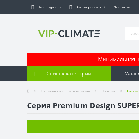
Наш адрес
Время работы
Доставка
Минимальная це
Список категорий
Устан
Настенные сплит-системы
Hisense
Серия 
Серия Premium Design SUPER