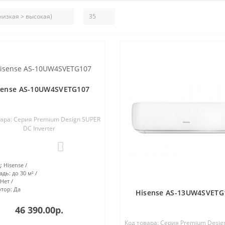
sense AS-10UW4SVETG107
вара: Серия Premium Design SUPER
DC Inverter
0
:
Hisense
адь:
до 30 м²
Нет
тор:
Да
Hisense AS-13UW4SVETG
46 390.00р.
Код товара: Серия Premium Desig