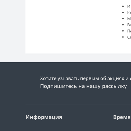
И
К
М
В
П
С
Хотите узнавать первым об акциях и 
Подпишитесь на нашу рассылку
Информация
Время