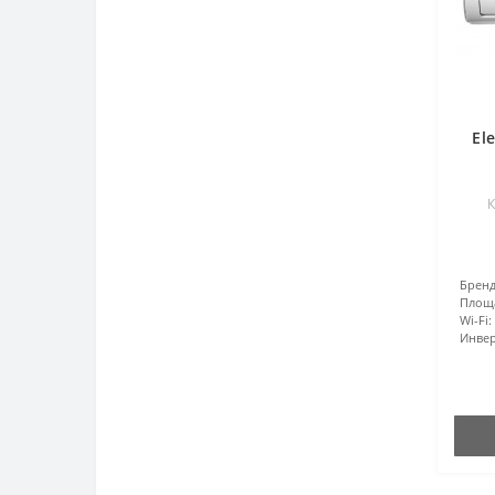
El
К
Бренд
Площ
Wi-Fi:
Инвер