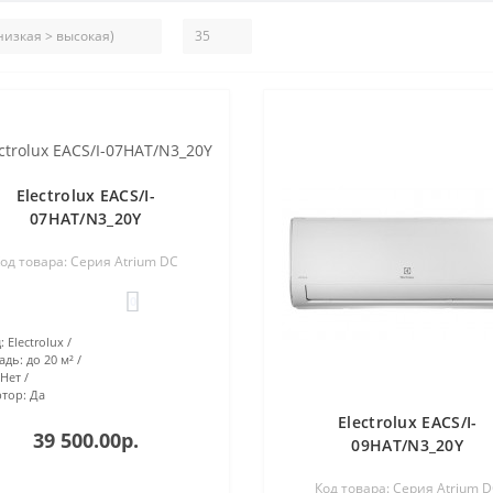
Electrolux EACS/I-
07HAT/N3_20Y
од товара: Серия Atrium DC
0
:
Electrolux
адь:
до 20 м²
Нет
тор:
Да
Electrolux EACS/I-
39 500.00р.
09HAT/N3_20Y
Код товара: Серия Atrium 