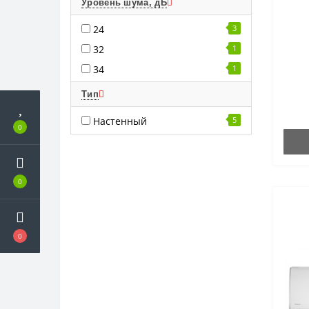
Уровень шума, дБ
24
3
32
1
34
1
Тип
Настенный
5
0
0
0