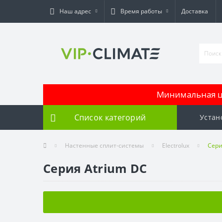
Наш адрес
Время работы
Доставка
Минимальная це
Список категорий
Устан
Настенные сплит-системы
Electrolux
Сери
Серия Atrium DC