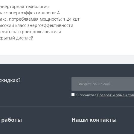
нверторная технология
ласс энергоэффективности: A
акс. потребляемая мощность: 1.24 кВт
ысокий класс энергоэффективности
амять настроек пользователя
крытый дисплей
скидках?
Я прочитал
Возврат и обмен то
 работы
Наши контакты