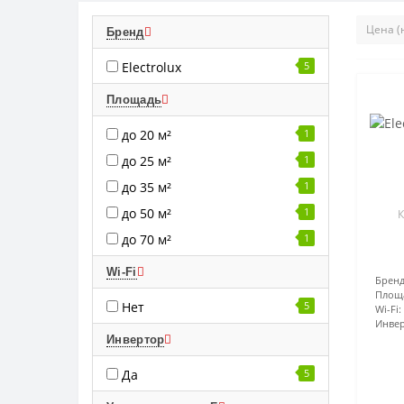
Бренд
Electrolux
5
Площадь
до 20 м²
1
до 25 м²
1
до 35 м²
1
до 50 м²
1
К
до 70 м²
1
Wi-Fi
Бренд
Площ
Нет
5
Wi-Fi:
Инвер
Инвертор
Да
5