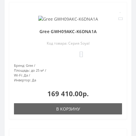
Gree GWH09AKC-K6DNA1A
Код товара: Серия Soyal
0
Бренд:
Gree
Площадь:
до 25 м²
Wi-Fi:
Да
Инвертор:
Да
169 410.00р.
В КОРЗИНУ