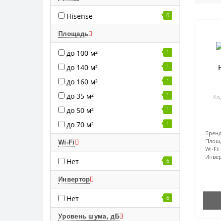
Hisense
6
Площадь
до 100 м²
1
до 140 м²
1
до 160 м²
1
до 35 м²
1
Ко
до 50 м²
1
до 70 м²
1
Бренд
Площ
Wi-Fi
Wi-Fi:
Инвер
Нет
6
Инвертор
Нет
6
Уровень шума, дБ