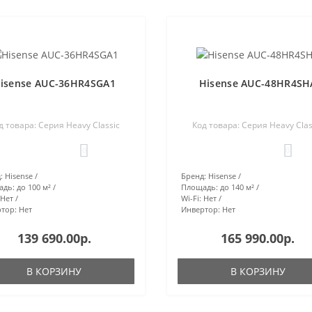
isense AUC-36HR4SGA1
Hisense AUC-48HR4SH
д товара: Серия Heavy Classic
Код товара: Серия Heavy Clas
0
0
:
Hisense
Бренд:
Hisense
адь:
до 100 м²
Площадь:
до 140 м²
Нет
Wi-Fi:
Нет
тор:
Нет
Инвертор:
Нет
139 690.00р.
165 990.00р.
В КОРЗИНУ
В КОРЗИНУ