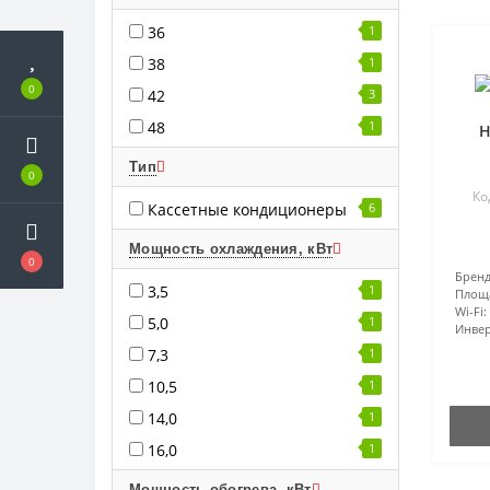
36
1
38
1
0
42
3
48
1
H
Тип
0
Ко
Кассетные кондиционеры
6
Мощность охлаждения, кВт
0
Бренд
3,5
1
Площ
Wi-Fi:
5,0
1
Инвер
7,3
1
10,5
1
14,0
1
16,0
1
Мощность обогрева, кВт