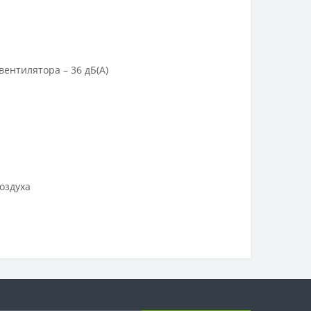
ентилятора – 36 дБ(А)
оздуха