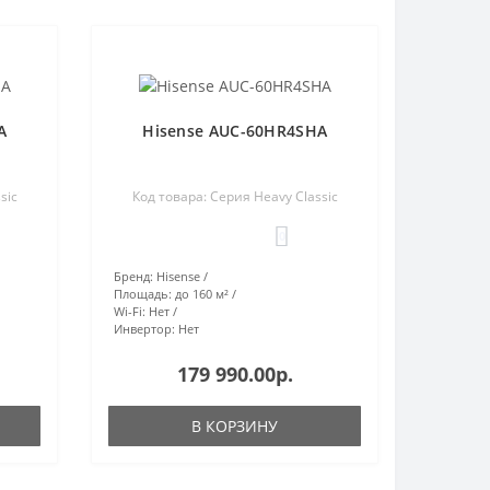
A
Hisense AUC-60HR4SHA
sic
Код товара: Серия Heavy Classic
0
Бренд:
Hisense
Площадь:
до 160 м²
Wi-Fi:
Нет
Инвертор:
Нет
179 990.00р.
В КОРЗИНУ