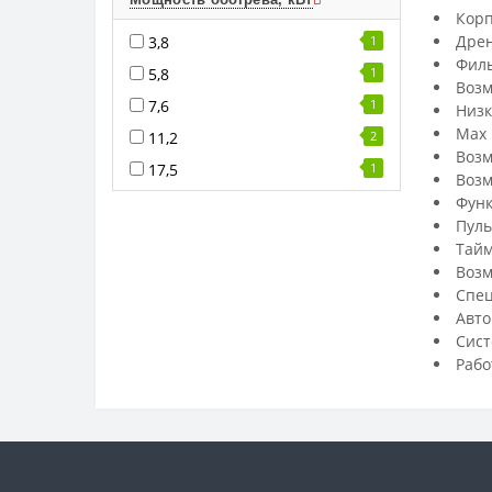
Корп
Дрен
3,8
1
Филь
5,8
1
Возм
7,6
1
Низк
Max 
11,2
2
Возм
17,5
1
Возм
Функ
Пуль
Тайм
Возм
Спец
Авто
Сист
Рабо