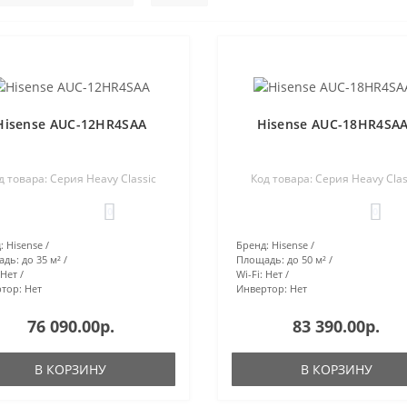
Hisense AUC-12HR4SAA
Hisense AUC-18HR4SA
д товара: Серия Heavy Classic
Код товара: Серия Heavy Clas
0
0
:
Hisense
Бренд:
Hisense
адь:
до 35 м²
Площадь:
до 50 м²
Нет
Wi-Fi:
Нет
тор:
Нет
Инвертор:
Нет
76 090.00р.
83 390.00р.
В КОРЗИНУ
В КОРЗИНУ