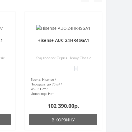
A1
Hisense AUC-24HR4SGA1
sic
Код товара: Серия Heavy Classic
0
Бренд:
Hisense
Площадь:
до 70 м²
Wi-Fi:
Нет
Инвертор:
Нет
102 390.00р.
В КОРЗИНУ