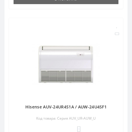
Hisense AUV-24UR4S1A / AUW-24U4SF1
Код товара: Серия AUV_UR-AUW_U
0