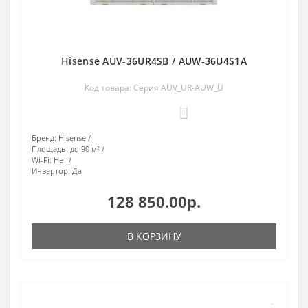
Hisense AUV-36UR4SB / AUW-36U4S1A
Код товара: Серия AUV_UR-AUW_U
0
Бренд:
Hisense
Площадь:
до 90 м²
Wi-Fi:
Нет
Инвертор:
Да
128 850.00р.
В КОРЗИНУ