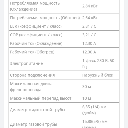
Потребляемая мощность
2,84 кВт
(Охлаждение)
Потребляемая мощность (Обогрев)
2,64 кВт
EER (коэффициент / класс)
2,81 / C
COP (коэффициент / класс)
3,21 / C
Рабочий ток (Охлаждение)
12,30 A
Рабочий ток (Обогрев)
12,00 А
1 фаза, 230 В, 50
Электропитание
Гц
Сторона подключения
Наружный блок
Максимальная длина
30 м
фреонопровода
Максимальный перепад высот
10 м
6,35 (1/4) мм
Диаметр жидкостной трубы
(дюйм)
15,88(5/8) мм
Диаметр газовой трубы
(дюйм)