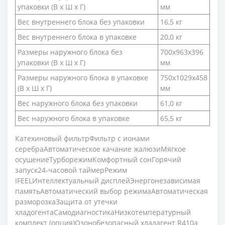
упаковки (В х Ш х Г)
мм
Вес внутреннего блока без упаковки
16,5 кг
Вес внутреннего блока в упаковке
20,0 кг
Размеры наружного блока без
700x963x396
упаковки (В х Ш х Г)
мм
Размеры наружного блока в упаковке
750x1029x458
(В х Ш х Г)
мм
Вес наружного блока без упаковки
61,0 кг
Вес наружного блока в упаковке
65,5 кг
Катехиновый фильтрФильтр с ионами
серебраАвтоматическое качание жалюзиМягкое
осушениеТурборежимКомфортный сонГорячий
запуск24-часовой таймерРежим
IFEELИнтеллектуальный дисплейЭнергонезависимая
памятьАвтоматический выбор режимаАвтоматическая
разморозкаЗащита от утечки
хладогентаСамодиагностикаНизкотемпературный
комплект (опция)Озонобезопасный хладагент R410a