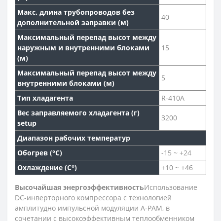
Макс. длина трубопроводов без
40
дополнительной заправки (м)
Максимальный перепад высот между
наружным и внутренними блоками
15
(м)
Максимальный перепад высот между
5
внутренними блоками (м)
Тип хладагента
R-410A
Вес заправляемого хладагента (г)
3200
setup
Диапазон рабочих температур
Обогрев (°С)
-15 ~ +24
Охлаждение (С°)
+10 ~ +46
Высочайшая энергоэффективность
Использование
DC-инверторного компрессора с технологией
амплитудно импульсной модуляции A-PAM, в
сочетании с высокоэффективным теплообменником