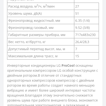
3
3
Расход воздуха, м
/ч, м
/мин
27
Уровень шума, дБ(A)
51
Фреонопровод жидкостный, мм
6.35 (1/4)
Фреонопровод газовый, мм
9.52 (3/8)
Габаритные размеры прибора, мм
717х483х230
Вес нетто, кг/брутто, кг
26,4/28,3
Допустимый перепад высот, мы, м
7
Максимальная длина трасс, м
15
Инверторные кондиционеры LG
ProCool
оснащены
оригинальным компрессором LG особой конструкции с
двойным ротором.В отличие от стандартных
однороторных компрессоров компрессор с двойным
ротором во время работы создает намного меньшую
вибрацию и имеет более широкий интервал частоты
вращения.Благодаря этому значительно снижается
уровень шума при работе внешнего блока, экономится
дополнительная электроэнергия, а охлаждение и