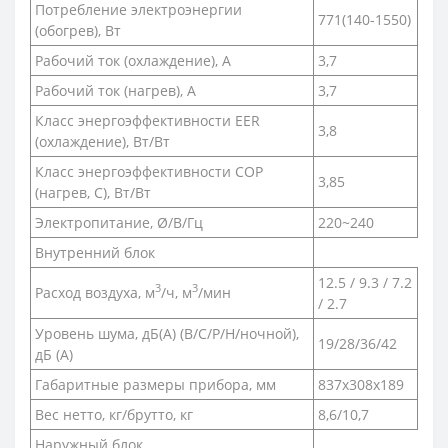
Потребление электроэнергии
771(140-1550)
(обогрев), Вт
Рабочий ток (охлаждение), А
3,7
Рабочий ток (нагрев), А
3,7
Класс энергоэффективности EER
3,8
(охлаждение), Вт/Вт
Класс энергоэффективности COP
3,85
(нагрев, С), Вт/Вт
Электропитание, Ø/В/Гц
220~240
Внутренний блок
12.5 / 9.3 / 7.2
3
3
Расход воздуха, м
/ч, м
/мин
/ 2.7
Уровень шума, дБ(A) (В/С/Р/Н/ночной),
19/28/36/42
дБ (А)
Габаритные размеры прибора, мм
837х308х189
Вес нетто, кг/брутто, кг
8,6/10,7
Наружный блок