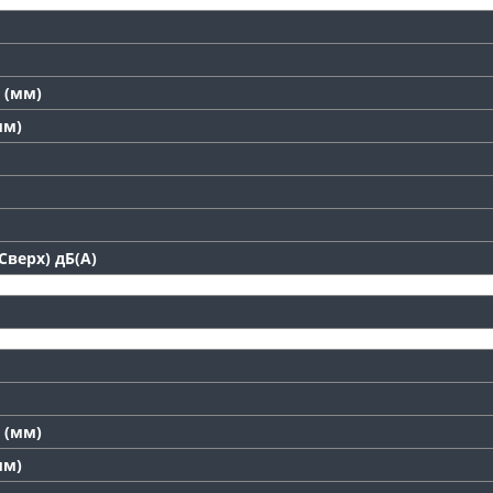
 (мм)
мм)
верх) дБ(А)
 (мм)
мм)