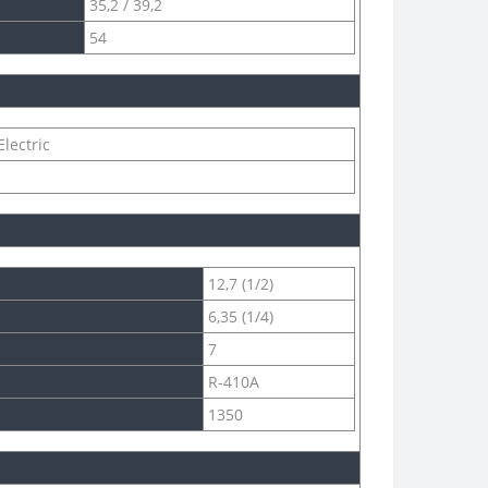
35,2 / 39,2
54
Electric
12,7 (1/2)
6,35 (1/4)
7
R-410A
1350