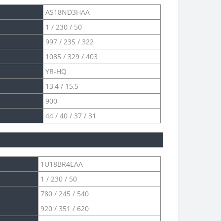
AS18ND3HAA
1 / 230 / 50
997 / 235 / 322
1085 / 329 / 403
YR-HQ
13,4 / 15,5
900
44 / 40 / 37 / 31
1U18BR4EAA
1 / 230 / 50
780 / 245 / 540
920 / 351 / 620