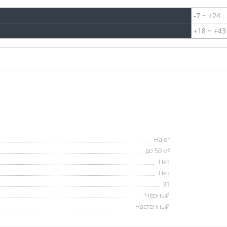
-7 ~ +24
+18 ~ +43
Haier
до 50 м²
Нет
Нет
31
Чёрный
Настенный