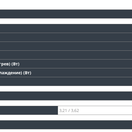
рев) (Вт)
аждение) (Вт)
3,21 / 3,62