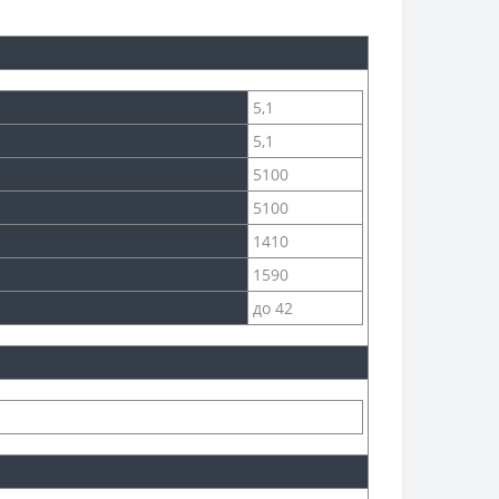
5,1
5,1
5100
5100
1410
1590
до 42