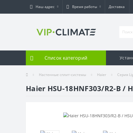
Наш адрес
Время работы
Доставка
Список категорий
Устан
Настенные сплит-системы
Haier
Серия Li
Haier HSU-18HNF303/R2-B /