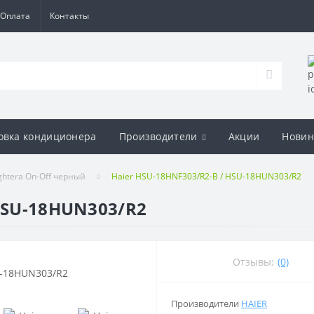
Оплата
Контакты
овка кондиционера
Производители
Акции
Новин
ghtera On-Off черный
Haier HSU-18HNF303/R2-B / HSU-18HUN303/R2
 HSU-18HUN303/R2
Отзывы:
(0)
Производители
HAIER