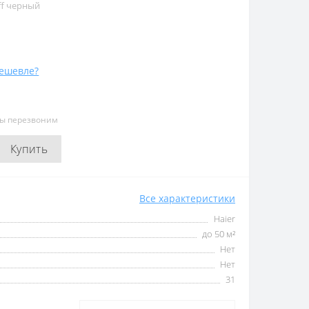
ff черный
ешевле?
мы перезвоним
Купить
Все характеристики
Haier
до 50 м²
Нет
Нет
31