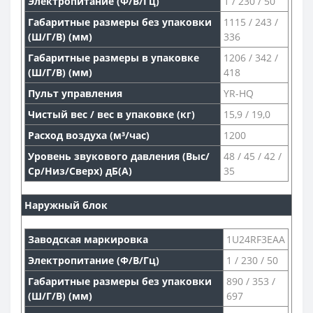
Электропитание (Ф/В/Гц)
1 / 230 / 50
Габаритные размеры без упаковки
1115 / 243 /
(Ш/Г/В) (мм)
336
Габаритные размеры в упаковке
1206 / 342 /
(Ш/Г/В) (мм)
418
Пульт управления
YR-HQ
Чистый вес / вес в упаковке (кг)
15,9 / 19,0
Расход воздуха (м³/час)
1200
Уровень звукового давления (Выс/
48 / 45 / 42 /
Ср/Низ/Сверх) дБ(А)
35
Наружный блок
Заводская маркировка
1U24RF3EAA
Электропитание (Ф/В/Гц)
1 / 230 / 50
Габаритные размеры без упаковки
890 / 353 /
(Ш/Г/В) (мм)
697