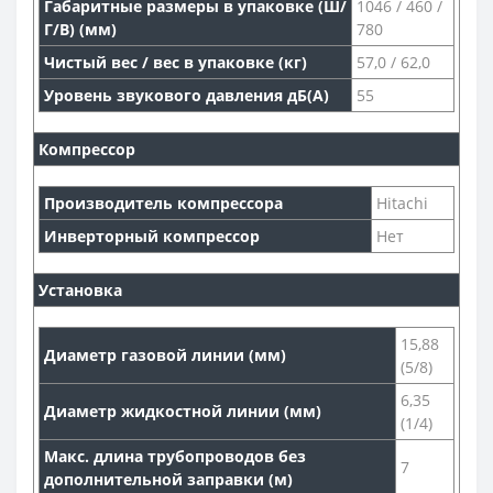
Габаритные размеры в упаковке (Ш/
1046 / 460 /
Г/В) (мм)
780
Чистый вес / вес в упаковке (кг)
57,0 / 62,0
Уровень звукового давления дБ(А)
55
Компрессор
Производитель компрессора
Hitachi
Инверторный компрессор
Нет
Установка
15,88
Диаметр газовой линии (мм)
(5/8)
6,35
Диаметр жидкостной линии (мм)
(1/4)
Макс. длина трубопроводов без
7
дополнительной заправки (м)