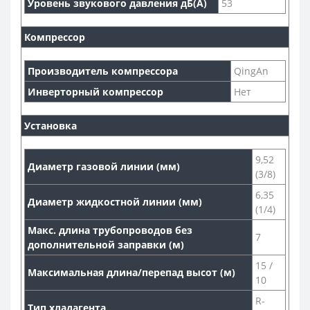
Уровень звукового давления дБ(А)
53
Компрессор
Производитель компрессора
QingAn
Инверторный компрессор
Нет
Установка
9,52
Диаметр газовой линии (мм)
(3/8)
6,35
Диаметр жидкостной линии (мм)
(1/4)
Макс. длина трубопроводов без
7
дополнительной заправки (м)
15 /
Максимальная длина/перепад высот (м)
10
R-
Тип хладагента