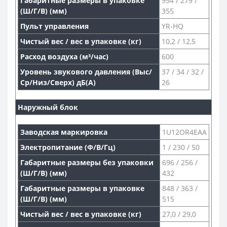
Габаритные размеры в упаковке
954 / 279 /
(Ш/Г/В) (мм)
355
Пульт управления
YR-HQ
Чистый вес / вес в упаковке (кг)
10,2 / 12,5
Расход воздуха (м³/час)
600
Уровень звукового давления (Выс/
37 / 34 / 32 /
Ср/Низ/Сверх) дБ(А)
26
Наружный блок
Заводская маркировка
1U12OR4EAA
Электропитание (Ф/В/Гц)
1 / 230 / 50
Габаритные размеры без упаковки
696 / 256 /
(Ш/Г/В) (мм)
432
Габаритные размеры в упаковке
848 / 363 /
(Ш/Г/В) (мм)
515
Чистый вес / вес в упаковке (кг)
27,0 / 29,0