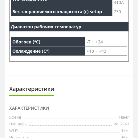
410A
Вес заправляемого хладагента (г) setup
730
Диапазон рабочих температур
Обогрев (°С)
-7 ~ +24
Охлаждение (С°)
+18 ~ +43
Характеристики
ХАРАКТЕРИСТИКИ
Бренд
Haier
Площадь
до 35 м²
Wi-Fi
Нет
Инвертор
Нет