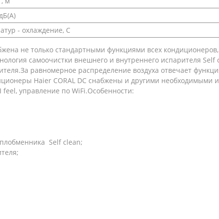
, м
дБ(А)
тур - охлаждение, С
жена не только стандартными функциями всех кондиционеров, 
ология самоочистки внешнего и внутреннего испарителя Self cle
теля.За равномерное распределение воздуха отвечает функция
диционеры Haier CORAL DC снабжены и другими необходимыми и
 feel, управление по WiFi.Особенности:
плобменника Self clean;
теля;