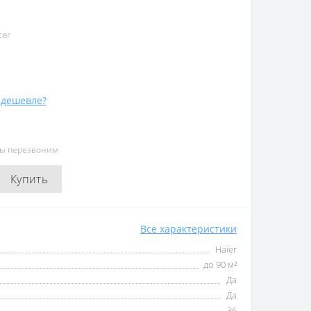
ter
дешевле?
мы перезвоним
Купить
Все характеристики
Haier
до 90 м²
Да
Да
36