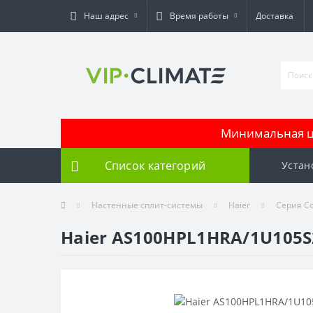
Наш адрес
Время работы
Доставка
Минимальная це
Список категорий
Устан
Настенные сплит-системы
Haier
Серия Co
Haier AS100HPL1HRA/1U105S