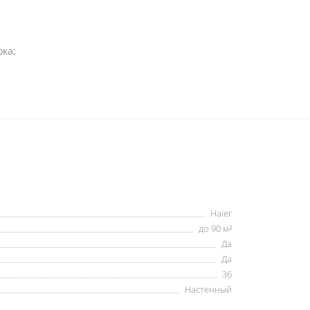
ока;
Haier
до 90 м²
Да
Да
36
Настенный