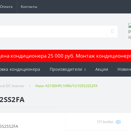
Оплата
Контакты
на кондиционера 25 000 руб. Монтаж кондиционеров
овка кондиционера
Производители
Акции
Новин
ral DC Inverter
Haier AS100HPL1HRA/1U105S2SS2FA
2SS2FA
Отзывы:
(0)