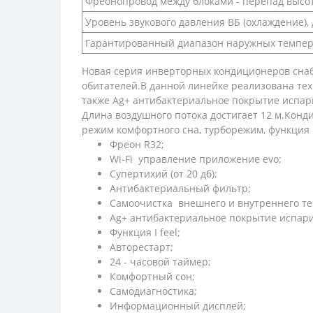
Фреонопровод между блоками - перепад высот
Уровень звукового давления ВБ (охлаждение), 
Гарантированный диапазон наружных темпера
Новая серия инверторных кондиционеров снаб
обитателей.В данной линейке реализована техн
также Ag+ антибактериальное покрытие испари
Длина воздушного потока достигает 12 м.Кон
режим комфортного сна, турборежим, функция I
Фреон R32;
Wi-Fi управление приложение evo;
Супертихий (от 20 дб);
Антибактериальный фильтр;
Самоочистка внешнего и внутреннего те
Ag+ антибактериальное покрытие испари
Функция I feel;
Авторестарт;
24 - часовой таймер;
Комфортный сон;
Самодиагностика;
Информационный дисплей;