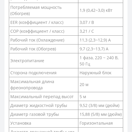
Потребляемая мощность
1,9 (0,42~3,0) кВт
(Обогрев)
EER (коэффициент / класс)
3,07 / B
COP (коэффициент / класс)
3,21 / С
Рабочий ток (Охлаждение)
11,3 (2,3~12,9) A
Рабочий ток (Обогрев)
9,7 (2,3~13,7) А
1 фаза, 220 ~ 240 В,
Электропитание
50 Гц
Сторона подключения
Наружный блок
Максимальная длина
20 м
фреонопровода
Максимальный перепад высот
5 м
Диаметр жидкостной трубы
9,52 (3/8) мм (дюйм)
Диаметр газовой трубы
15,88 (5/8) мм (дюйм)
Установка
Горизонтальная
Диаметр дренажной трубы: мм