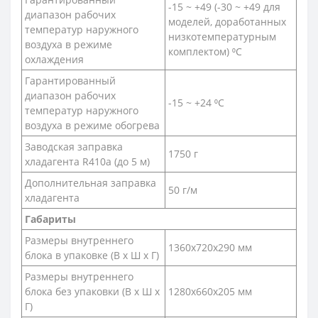
-15 ~ +49 (-30 ~ +49 для
диапазон рабочих
моделей, доработанных
температур наружного
низкотемпературным
воздуха в режиме
комплектом) ⁰С
охлаждения
Гарантированный
диапазон рабочих
-15 ~ +24 ⁰С
температур наружного
воздуха в режиме обогрева
Заводская заправка
1750 г
хладагента R410a (до 5 м)
Дополнительная заправка
50 г/м
хладагента
Габариты
Размеры внутреннего
1360х720х290 мм
блока в упаковке (В х Ш х Г)
Размеры внутреннего
блока без упаковки (В х Ш х
1280х660х205 мм
Г)