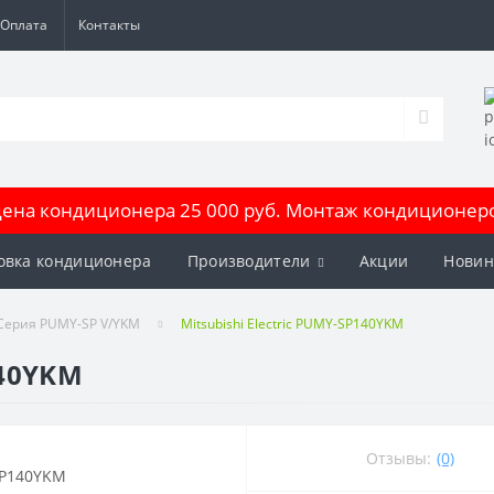
Оплата
Контакты
на кондиционера 25 000 руб. Монтаж кондиционеров
овка кондиционера
Производители
Акции
Новин
Серия PUMY-SP V/YKM
Mitsubishi Electric PUMY-SP140YKM
140YKM
Отзывы:
(0)