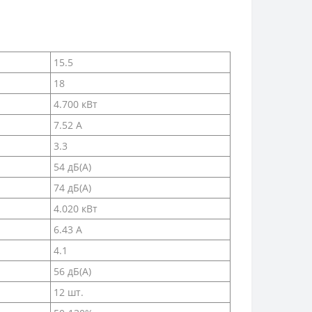
15.5
18
4.700 кВт
7.52 А
3.3
54 дБ(А)
74 дБ(А)
4.020 кВт
6.43 А
4.1
56 дБ(А)
12 шт.