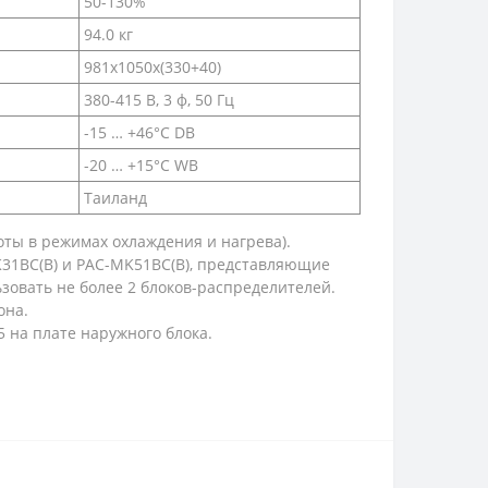
50-130%
94.0 кг
981x1050x(330+40)
380-415 В, 3 ф, 50 Гц
-15 … +46°C DB
-20 … +15°C WB
Таиланд
ты в режимах охлаждения и нагрева).
31BC(B) и PAC-MK51BC(B), представляющие
зовать не более 2 блоков-распределителей.
она.
 на плате наружного блока.