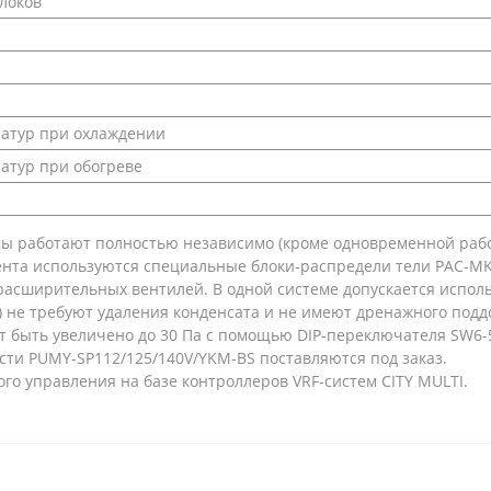
локов
атур при охлаждении
атур при обогреве
емы работают полностью независимо (кроме одновременной рабо
ента используются специальные блоки-распредели тели PAC-MK
асширительных вентилей. В одной системе допускается исполь
 не требуют удаления конденсата и не имеют дренажного подд
 быть увеличено до 30 Па с помощью DIP-переключателя SW6-5
ти PUMY-SP112/125/140V/YKM-BS поставляются под заказ.
о управления на базе контроллеров VRF-систем CITY MULTI.