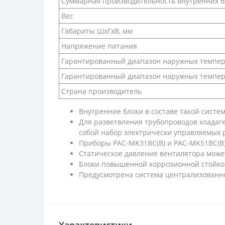
Суммарная производительность внутренних б
Вес
Габариты ШхГхВ, мм
Напряжение питания
Гарантированный диапазон наружных темпер
Гарантированный диапазон наружных темпер
Страна производитель
Внутренние блоки в составе такой сист
Для разветвления трубопроводов хладаг
собой набор электрически управляемых р
Приборы PAC-MK31BC(B) и PAC-MK51BC(B)
Статическое давление вентилятора может
Блоки повышенной коррозионной стойкос
Предусмотрена система централизованног
Характеристики