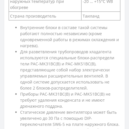
наружных температур при
-20 … +15°C WB
обогреве
Страна производитель
Таиланд
Внутренние блоки в составе такой системы
работают полностью независимо (кроме
одновременной работы в режимах охлаждения и
нагрева).
Для разветвления трубопроводов хладагента
используются специальные блоки-распредели
тели PAC-MK31BC(B) и PAC-MK51BC(B),
представляющие собой набор электрически
управляемых расширительных вентилей. В
одной системе допускается использовать не
более 2 блоков-распределителей.
Приборы PAC-MK31BC(B) и PAC-MK51BC(B) не
требуют удаления конденсата и не имеют
дренажного поддона.
Статическое давление вентилятора может быть
увеличено до 30 Па с помощью DIP-
переключателя SW6-5 на плате наружного блока.