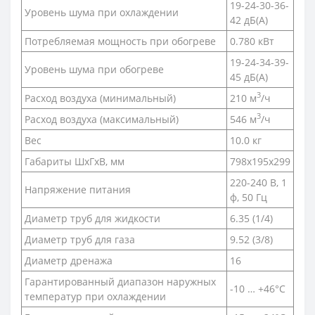
19-24-30-36-
Уровень шума при охлаждении
42 дБ(А)
Потребляемая мощность при обогреве
0.780 кВт
19-24-34-39-
Уровень шума при обогреве
45 дБ(А)
3
Расход воздуха (минимальный)
210 м
/ч
3
Расход воздуха (максимальный)
546 м
/ч
Вес
10.0 кг
Габариты ШхГхВ, мм
798х195х299
220-240 В, 1
Напряжение питания
ф, 50 Гц
Диаметр труб для жидкости
6.35 (1/4)
Диаметр труб для газа
9.52 (3/8)
Диаметр дренажа
16
Гарантированный диапазон наружных
-10 … +46°C
температур при охлаждении