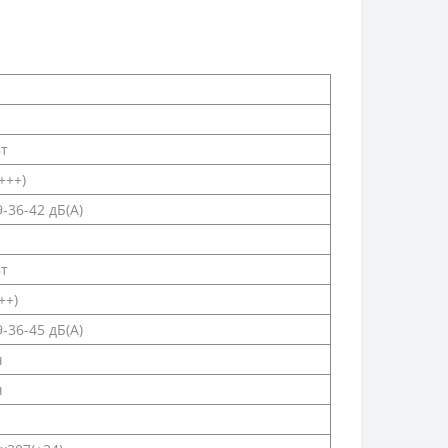
Вт
+++)
9-36-42 дБ(А)
Вт
++)
9-36-45 дБ(А)
ч
ч