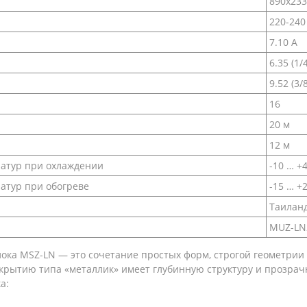
890х233
220-240 
7.10 А
6.35 (1/4
9.52 (3/8
16
20 м
12 м
атур при охлаждении
-10 … +
атур при обогреве
-15 … +
Таилан
MUZ-LN
лока MSZ-LN — это сочетание простых форм, строгой геометри
окрытию типа «металлик» имеет глубинную структуру и прозрач
а: