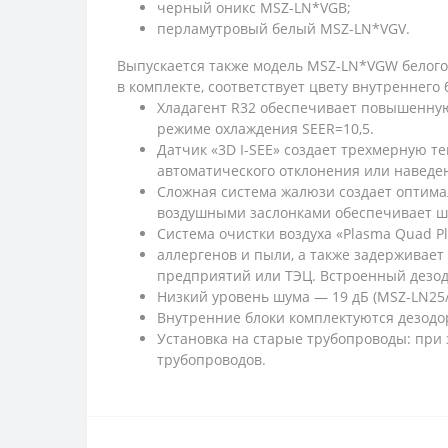
черный оникс MSZ-LN*VGB;
перламутровый белый MSZ-LN*VGV.
Выпускается также модель MSZ-LN*VGW белого 
в комплекте, соответствует цвету внутреннего 
Хладагент R32 обеспечивает повышенну
режиме охлаждения SEER=10,5.
Датчик «3D I-SEE» создает трехмерную 
автоматического отклонения или наведен
Сложная система жалюзи создает оптима
воздушными заслонками обеспечивает ши
Система очистки воздуха «Plasma Quad Pl
аллергенов и пыли, а также задерживает
предприятий или ТЭЦ. Встроенный дезо
Низкий уровень шума — 19 дБ (MSZ-LN25/
Внутренние блоки комплектуются дезод
Установка на старые трубопроводы: при 
трубопроводов.