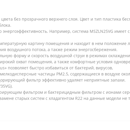
цвета без прозрачного верхнего слоя. Цвет и тип пластика бес
блока.
ю энергоэффективность. Например, система MSZLN25VG имеет 
температурную картину помещения и находит в нем положение 
ия воздушного потока, а также режим энергосбережения.
льную форму и скорость воздушной струи в режимах охлаждени
рокий охват помещения, а также комфортные условия одновре
us» позволяет быстро избавиться от бактерий, вирусов,
 мелкодисперсные частицы PM2.5, содержащиеся в воздухе око
дорирующий фильтр эффективно удаляет неприятные запахи.
35VG).
орирующим фильтром и бактерицидным фильтром с ионами сер
замене старых систем с хладагентом R22 на данные модели не