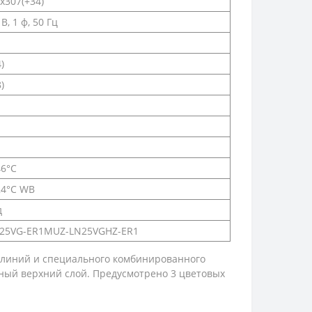
х307(+34)
В, 1 ф, 50 Гц
)
)
46°C
24°C WB
д
25VG-ER1MUZ-LN25VGHZ-ER1
и линий и специального комбинированного
ный верхний слой. Предусмотрено 3 цветовых