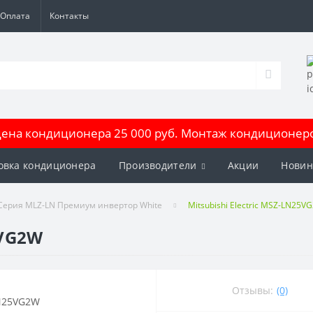
Оплата
Контакты
на кондиционера 25 000 руб. Монтаж кондиционеров
овка кондиционера
Производители
Акции
Новин
Серия MLZ-LN Премиум инвертор White
Mitsubishi Electric MSZ-LN25V
5VG2W
Отзывы:
(0)