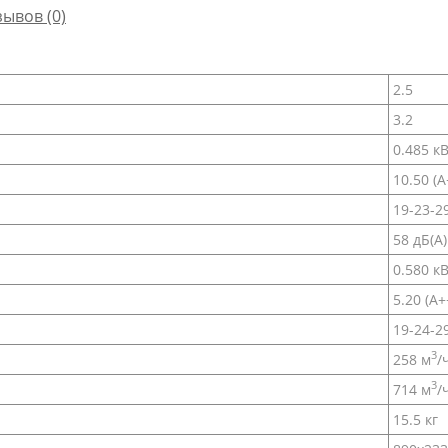
зывов (0)
2.5
3.2
0.485 к
10.50 (A
19-23-2
58 дБ(А)
0.580 к
5.20 (A+
19-24-2
3
258 м
/
3
714 м
/
15.5 кг