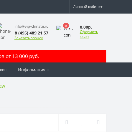
Личный кабинет
0
info@vip-climate.ru
0.00р.
Оформить
8 (495) 489 21 57
заказ
Заказать звонок
 от 13 000 руб.
ки
Информация
G2W