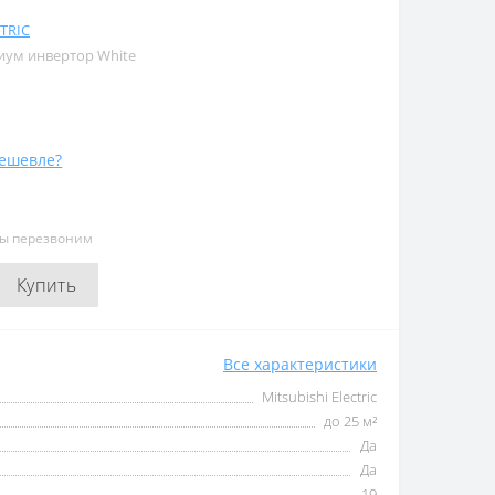
TRIC
иум инвертор White
ешевле?
мы перезвоним
Купить
Все характеристики
Mitsubishi Electric
до 25 м²
Да
Да
19