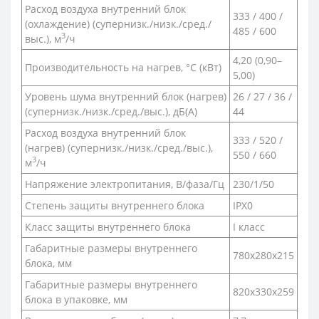
Расход воздуха внутренний блок
333 / 400 /
(охлаждение) (супернизк./низк./сред./
485 / 600
3
выс.), м
/ч
4,20 (0,90–
Производительность на нагрев, °С (кВт)
5,00)
Уровень шума внутренний блок (нагрев)
26 / 27 / 36 /
(супернизк./низк./сред./выс.), дБ(А)
44
Расход воздуха внутренний блок
333 / 520 /
(нагрев) (супернизк./низк./сред./выс.),
550 / 660
3
м
/ч
Напряжение электропитания, В/фаза/Гц
230/1/50
Степень защиты внутреннего блока
IPX0
Класс защиты внутреннего блока
I класс
Габаритные размеры внутреннего
780x280x215
блока, мм
Габаритные размеры внутреннего
820x330x259
блока в упаковке, мм