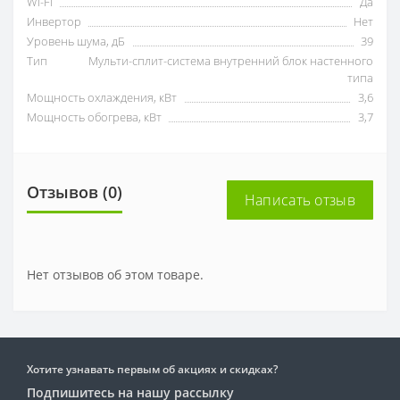
Wi-Fi
Да
Инвертор
Нет
Уровень шума, дБ
39
Тип
Мульти-сплит-система внутренний блок настенного
типа
Мощность охлаждения, кВт
3,6
Мощность обогрева, кВт
3,7
Отзывов (0)
Написать отзыв
Нет отзывов об этом товаре.
Хотите узнавать первым об акциях и скидках?
Подпишитесь на нашу рассылку