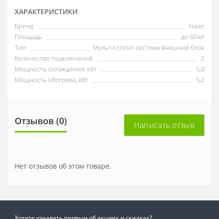
ХАРАКТЕРИСТИКИ
Бренд
Haier
Площадь
до 50 м²
Тип
Мульти-сплит-система внешний блок
Количество подключений
2
Мощность охлаждения, кВт
5,0
Мощность обогрева, кВт
5,2
Отзывов (0)
Написать отзыв
Нет отзывов об этом товаре.
Хотите узнавать первым об акциях и скидках?