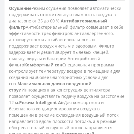
Осушение
Режим осушения позволяет автоматически
поддерживать относительную влажность воздуха в
диапазоне от 35 до 60 %.
Антибактериальный
фильтр
Антибактериальный фильтр совмещает в себе
эффективность трех фильтров: антиаллергенного,
антивирусного и антибактериального - и
поддерживает воздух чистым и здоровым. Фильтр
задерживает и дезактивирует пылевых клещей,
пыльцу, вирусы и бактерии.Антигрибковый
фильтр
Комфортный сон
Специальная программа
контролирует температуру воздуха в помещении для
создания наиболее благоприятных условий для
сна.
Максимальная длина воздушной
струи
Инновационная конструкция вентилятора
позволяет осуществлять подачу воздуха на расстояние
12 м.
Режим Intelligent Air
Для комфортного и
безопасного кондиционирования воздуха в
помещении в режиме охлаждения воздушный поток
направляется вдоль плоскости потолка, а в режиме
обогрева теплый воздушный поток направляется
почти вертикально вниз.
Вертикальный