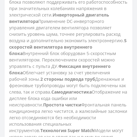
блока позволяют поддерживать его работоспособность
при значительных колебаниях напряжения в
электрической сети.
Инверторный двигатель
вентилятора
Применение DC-инверторного
управления двигателем вентилятора позволяет
снизить уровень шума, точнее регулировать расход
воздуха и дополнительно экономить электроэнергию.
5
скоростей вентилятора внутреннего
блока
Внутренний блок оборудован 5-скоростным
вентилятором. Переключением скоростей можно
управлять с пульта ДУ.
Фиксация внутреннего
блока
Облегчает установку за счет увеличения
рабочей зоны.
2 стороны подвода труб
Дренажные и
фреоновые трубопроводы могут быть подключены как
слева, так и справа.
Самодиагностика
Отображение на
дисплее блока кода ошибки или
неисправности.
Простота чистки
Фронтальная панель
кондиционера легко чистится, а жалюзийные заслонки
легко отсоединяются без необходимости
использования специальных
инструментов.
Технология Super Match
Модели могут
использоваться как в сплит так и в мульти сплит