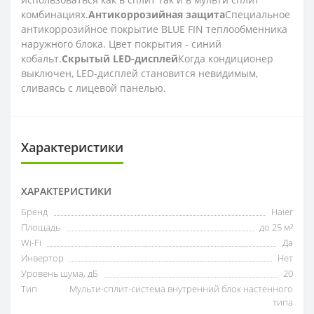
комбинациях.
Антикоррозийная защита
Специальное
антикоррозийное покрытие BLUE FIN теплообменника
наружного блока. Цвет покрытия - синий
кобальт.
Скрытый LED-дисплей
Когда кондиционер
выключен, LED-дисплей становится невидимым,
сливаясь с лицевой панелью.
Характеристики
ХАРАКТЕРИСТИКИ
Бренд
Haier
Площадь
до 25 м²
Wi-Fi
Да
Инвертор
Нет
Уровень шума, дБ
20
Тип
Мульти-сплит-система внутренний блок настенного
типа