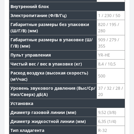
Внутренний блок
Электропитание (Ф/В/Гц)
1 / 230 / 50
Габаритные размеры без упаковки
820 / 195 /
(Ш/Г/В) (мм)
280
Габаритные размеры в упаковке (Ш/
909 / 279 /
Г/В) (мм)
355
Пульт управления
YR-HE
Чистый вес / вес в упаковке (кг)
8,4 / 10,5
Расход воздуха (высокая скорость)
500
(м³/час)
Уровень звукового давления (Выс/Ср/
37 / 32 / 28 /
Низ/Сверх) дБ(А)
20
Установка
Диаметр газовой линии (мм)
9,52 (3/8)
Диаметр жидкостной линии (мм)
6,35 (1/4)
Тип хладагента
R-32