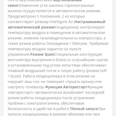
свинг
Изменение угла наклона горизонтальных
жалюзи осуществляется в автоматическом режиме.
Предусмотрено 5 положений, 2 из которых
соответствуют режиму Intelligent Air.
Настраиваемый
автоматический режим
Кондиционер контролирует
температуру воздуха в помещении в автоматическом
режиме, изменяя производительность компрессора, а
также режим работы Охлаждение / Обогрев. Требуемая
температура воздуха задается на пульте
управления.
Режим Quiet
Специальная конструкция
вентилятора внутреннего блока со «случайным» шагом
и установленными под углом лопастями обеспечивает
плавный воздушный поток и тихую работу (режим Soft
/ Quiet). Работа кондиционера в этом режиме не
нарушит ваш сон, не помешает слушать музыку или
смотреть телевизор.
Функция Авторестарт
Функция
«Авторестарт» автоматически возобновит последний
режим работы кондиционера после устранения
проблем с электропитанием, обеспечивая
безопасность и удобство в работе.
Тёплый запуск
При
запуске кондиционера в режиме обогрева или при