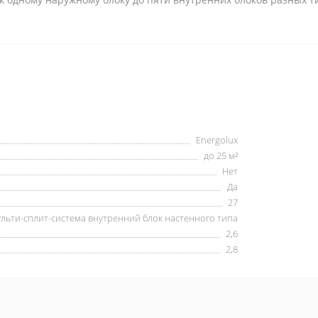
Energolux
до 25 м²
Нет
Да
27
льти-сплит-система внутренний блок настенного типа
2,6
2,8