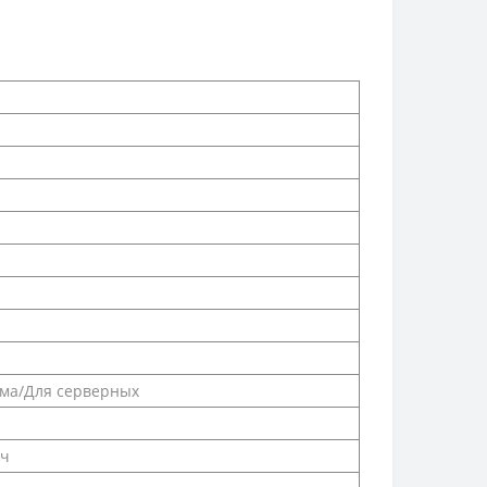
ома/Для серверных
/ч