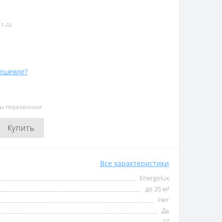
1-AI
ешевле?
мы перезвоним
Купить
Все характеристики
Energolux
до 25 м²
Нет
Да
27