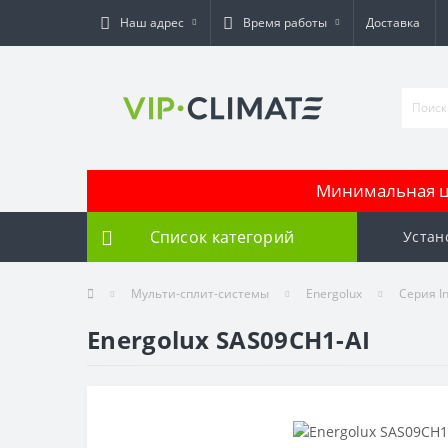
Наш адрес
Время работы
Доставка
Минимальная це
Список категорий
Устан
Мульти-сплит-системы
Energolux
Серия I
Energolux SAS09CH1-AI