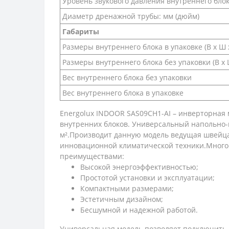
Уровень звукового давления внутреннего бло
Диаметр дренажной трубы: мм (дюйм)
Габариты
Размеры внутреннего блока в упаковке (В х Ш х
Размеры внутреннего блока без упаковки (В х Ш
Вес внутреннего блока без упаковки
Вес внутреннего блока в упаковке
Energolux INDOOR SAS09CH1-AI – инверторна
внутренних блоков. Универсальный напольно
м².Производит данную модель ведущая швейц
инновационной климатической техники.Много
преимуществами:
Высокой энергоэффективностью;
Простотой установки и эксплуатации;
Компактными размерами;
Эстетичным дизайном;
Бесшумной и надежной работой.
Универсальная модель позволяет подключить к