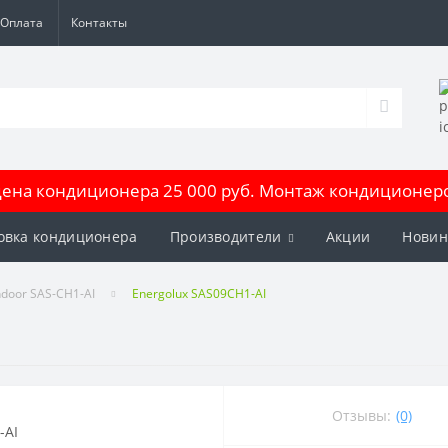
Оплата
Контакты
на кондиционера 25 000 руб. Монтаж кондиционеров
овка кондиционера
Производители
Акции
Новин
ndoor SAS-CH1-AI
Energolux SAS09CH1-AI
Отзывы:
(0)