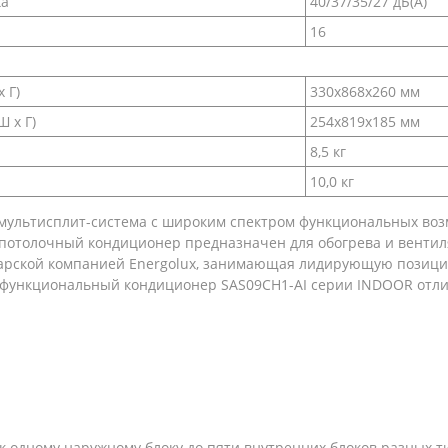
ка
40/37/35/27 дБ(А)
16
 Г)
330х868х260 мм
 х Г)
254х819x185 мм
8,5 кг
10,0 кг
я мультисплит-система с широким спектром функциональных в
-потолочный кондиционер предназначен для обогрева и венти
арской компанией Energolux, занимающая лидирующую позицию
функциональный кондиционер SAS09CH1-AI серии INDOOR отл
 одному наружному блоку до пяти внутренних блоков разных т