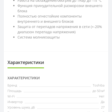
Работа на охлаждение/обогрев до Тнар до -15 °С
Функция принудительной разморозки внешнего
блока
Полностью огнестойкие компоненты
внутреннего и внешнего блоков
Защита от перепадов напряжения в сети (+-20%
диапазон перепада напряжения)
Система молниезащиты
Характеристики
ХАРАКТЕРИСТИКИ
Бренд
Toshiba
Площадь
до 50 м²
Wi-Fi
Нет
Инвертор
Да
Уровень шума, дБ
27