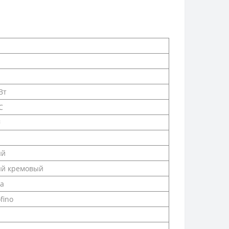
Вт
С
²
ый
й кремовый
да
fino