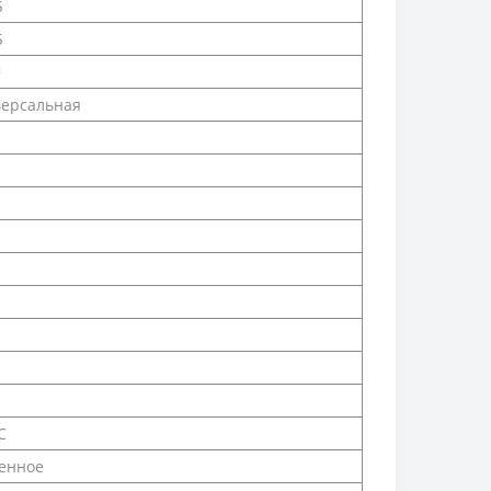
Б
Б
²
ерсальная
С
енное