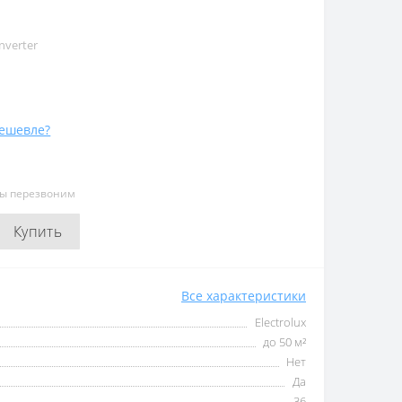
nverter
ешевле?
мы перезвоним
Купить
Все характеристики
Electrolux
до 50 м²
Нет
Да
36