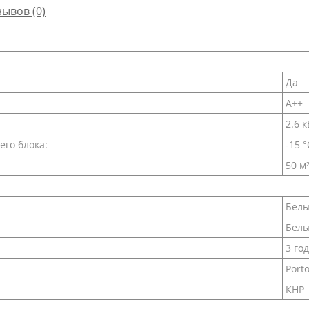
зывов (0)
Да
A++
2.6 к
его блока:
-15 °
50 м
Бел
Белы
3 го
Porto
КНР