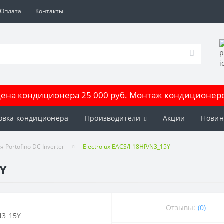
Оплата
Контакты
на кондиционера 25 000 руб. Монтаж кондиционеров
овка кондиционера
Производители
Акции
Новин
я Portofino DC Inverter
Electrolux EACS/I-18HP/N3_15Y
5Y
Отзывы:
(0)