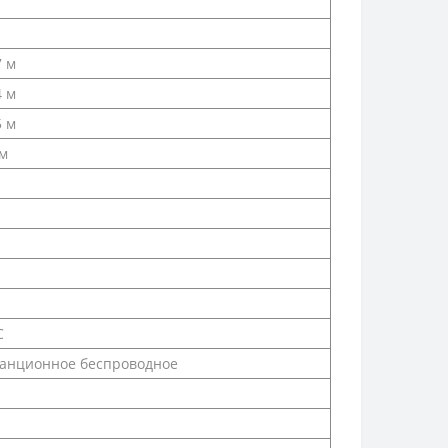
7 м
4 м
5 м
 м
С
анционное беспроводное