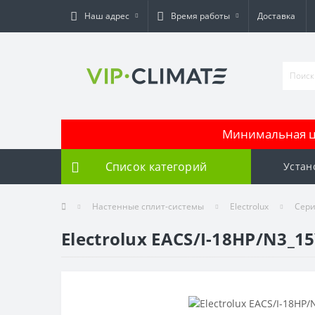
Наш адрес
Время работы
Доставка
Минимальная це
Список категорий
Устан
Настенные сплит-системы
Electrolux
Сери
Electrolux EACS/I-18HP/N3_1