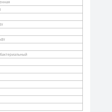
енная
В
Вт
 кВт
бактериальный