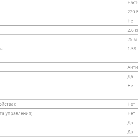
Наст
220 
Нет
2.6 к
25 м
ь:
1.58
Анти
Да
Нет
йства):
Нет
та управления):
Нет
Да
Да