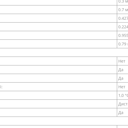
0.3 м
0.7 м
0.42
0.22
0.95
0.79
Нет
Да
Да
i:
Нет
1,0 °
Дист
Да