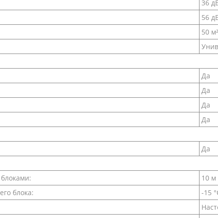
36 д
56 д
50 м
Унив
Да
Да
Да
Да
Да
 блоками:
10 м
его блока:
-15 °
Наст