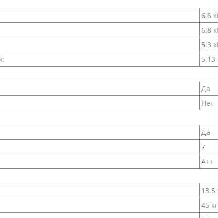
6.6 к
6.8 к
5.3 к
я:
5.13
Да
Нет
Да
7
A++
13.5 
45 кг