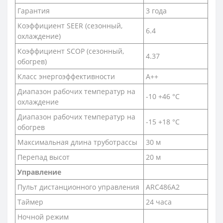
Гарантия
3 года
Коэффициент SEER (сезонный,
6.4
охлаждение)
Коэффициент SCOP (сезонный,
4.37
обогрев)
Класс энергоэффективности
A++
Диапазон рабочих температур на
-10 +46 °С
охлаждение
Диапазон рабочих температур на
-15 +18 °С
обогрев
Максимальная длина труботрассы
30 м
Перепад высот
20 м
Управление
Пульт дистанционного управления
ARC486A2
Таймер
24 часа
Ночной режим