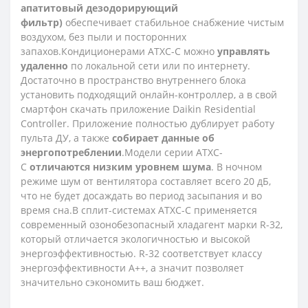
апатитовый дезодорирующий
фильтр)
обеспечивает стабильное снабжение чистым
воздухом, без пыли и посторонних
запахов.Кондиционерами ATXC-C можно
управлять
удаленно
по локальной сети или по интернету.
Достаточно в пространство внутреннего блока
установить подходящий онлайн-контроллер, а в свой
смартфон скачать приложение Daikin Residential
Controller. Приложение полностью дублирует работу
пульта ДУ, а также
собирает данные об
энергопотреблении
.Модели серии ATXC-
C
отличаются низким уровнем шума
. В ночном
режиме шум от вентилятора составляет всего 20 дБ,
что не будет досаждать во период засыпания и во
время сна.В сплит-системах ATXС-С применяется
современный озонобезопасный хладагент марки R-32,
который отличается экологичностью и высокой
энергоэффективностью. R-32 соответствует классу
энергоэффективности А++, а значит позволяет
значительно сэкономить ваш бюджет.