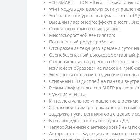
«CH SMART — ION Filter» — технология т
Wi-Fi модуль для возможности управлени
Экстра низкий уровень шума — всего 18 
Высший класс энергоэффективности. Энерг
Стильный и компактный дизайн;
Многоскоростной вентилятор;
Повышенный ресурс работы;
Отображение текущего времени суток на 
Озонобезопасный высокоэффективный ф
Самоочищения внутреннего блока. После
исключает образование плесени, грибков
Электростатический воздухоочистительн
Стильный LED дисплей на панели внутрен
Режим комфортного сна SLЕЕР (несколько
Функция «I FEEL»;
Интеллектуальное управление в режиме
24-часовой таймер на включение и выкл
Задержка пуска вентилятора с целью ис
Бактерицидное покрытие пульта ДУ;
Теплообменники с антикоррозийным пок
Авторестарт — Функция автоматического