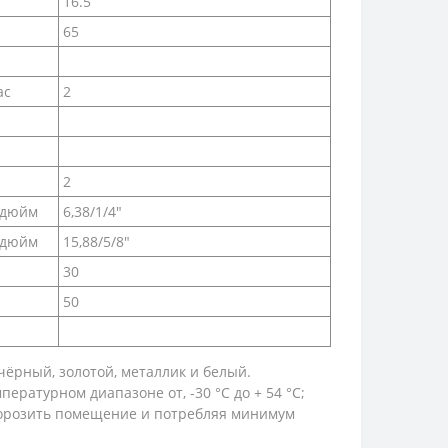
16.5
65
ас
2
2
/дюйм
6,38/1/4″
/дюйм
15,88/5/8″
30
50
чёрный, золотой, металлик и белый.
ратурном диапазоне от, -30 °C до + 54 °C;
аморозить помещение и потребляя минимум