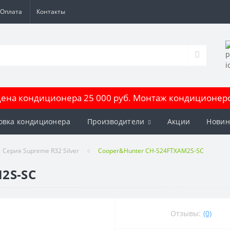
Оплата
Контакты
на кондиционера 25 000 руб. Монтаж кондиционеров
овка кондиционера
Производители
Акции
Новин
Серия Supreme R32 Silver
Cooper&Hunter CH-S24FTXAM2S-SC
2S-SC
Отзывы:
(0)