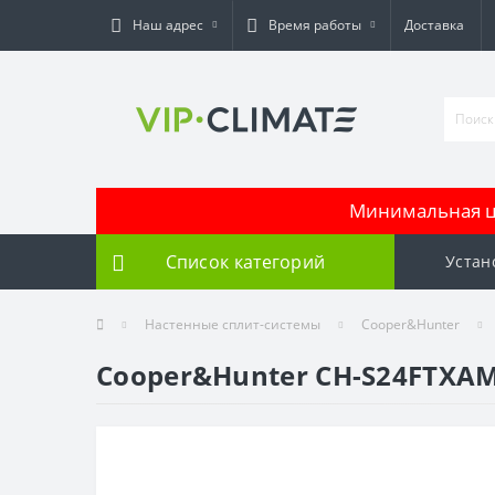
Наш адрес
Время работы
Доставка
Минимальная це
Список категорий
Устан
Настенные сплит-системы
Cooper&Hunter
Cooper&Hunter CH-S24FTXAM