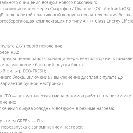
отального очищения воздуха нового поколения;
я кондиционером через Смартфон / Планшет (ОС: Android, iOS)
дБ, цельнолитой пластиковый корпус и новая технология бесшо
осберегающая комплектация по типу A +++ Class Energy Efficie
пульте Д/У нового поколения;
реон R32;
 прекращения работы кондиционера, вентилятор не останавлива
 и размножение бактерий внутри блока;
ый фильтр ЕСО-FRESH;
него блока. Включение / выключение дисплея с пульта ДУ;
 вариантов ручной настройки)
 AUTO — автоматическая смена режимов работы в зависимости
ючение;
ключения обдува холодным воздухом в режиме нагрева;
рытием GREEN — FIN;
 перезапуска с запоминанием настроек;