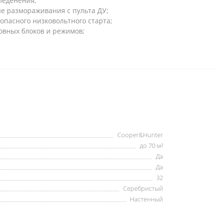
леденения;
е размораживания с пульта ДУ;
опасного низковольтного старта;
овных блоков и режимов;
Cooper&Hunter
до 70 м²
Да
Да
32
Серебристый
Настенный