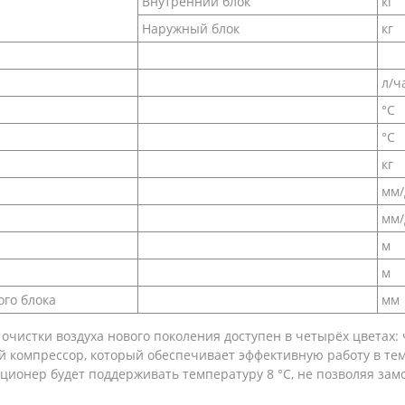
Внутренний блок
кг
Наружный блок
кг
л/ч
°C
°C
кг
мм
мм
м
м
го блока
мм
 очистки воздуха нового поколения доступен в четырёх цветах: 
омпрессор, который обеспечивает эффективную работу в темпе
диционер будет поддерживать температуру 8 °C, не позволяя з