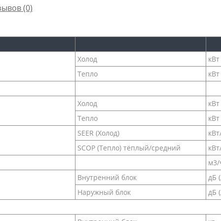
зывов (0)
Холод
кВт
Тепло
кВт
Холод
кВт
Тепло
кВт
SEER (Холод)
кВт
SCOP (Тепло) тёплый/средний
кВт
м3/
Внутренний блок
дБ (
Наружный блок
дБ (