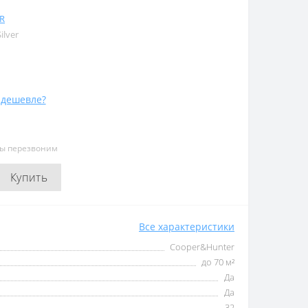
R
ilver
дешевле?
мы перезвоним
Купить
Все характеристики
Cooper&Hunter
до 70 м²
Да
Да
32