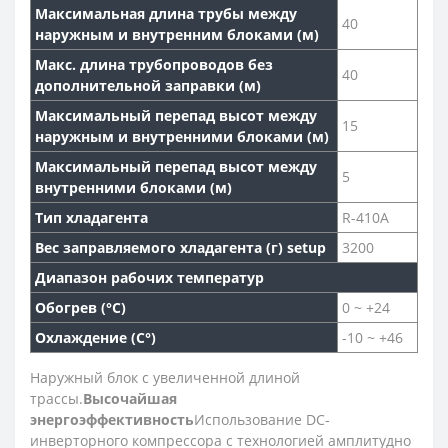
Максимальная длина трубы между
40
наружным и внутренним блоками (м)
Макс. длина трубопроводов без
40
дополнительной заправки (м)
Максимальный перепад высот между
15
наружным и внутренними блоками (м)
Максимальный перепад высот между
5
внутренними блоками (м)
Тип хладагента
R-410A
Вес заправляемого хладагента (г) setup
3200
Диапазон рабочих температур
Обогрев (°С)
0 ~ +24
Охлаждение (С°)
-10 ~ +46
Наружный блок с увеличенной длиной
трассы.
Высочайшая
энергоэффективность
Использование DC-
инверторного компрессора с технологией амплитудно